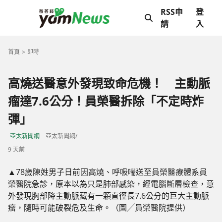
RSS申
登
請
入
首頁
即時
高燒送醫意外發現致命危機！ 主動脈
瘤達7.6公分！員榮醫拆除「不定時炸
彈」
亞太新聞網
亞太新聞網/
9 天前
▲78歲陳姓男子日前因高燒、呼吸喘送至員榮醫療體系員
榮醫院急診，原本以為只是肺部感染，經電腦斷層檢查，意
外發現胸部降主動脈藏有一顆直徑長7.6公分的巨大主動脈
瘤，隨時可能破裂危及生命。（圖╱員榮醫院提供）