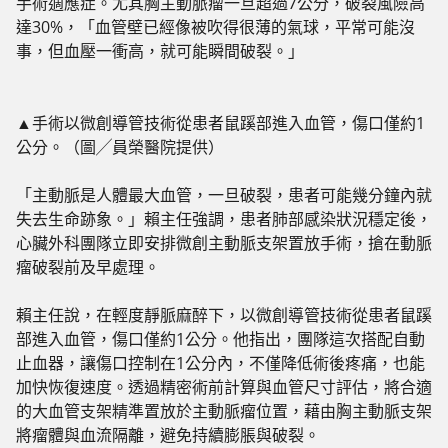
手術適應症。尤其胸主動脈瘤一旦超過7公分，破裂風險高
達30%，「血管壁已經像被吹得很薄的氣球，平常可能沒
事，但血壓一衝高，就可能瞬間破裂。」
▲手術以微創導管技術從患者鼠蹊部進入血管，傷口僅約1
公分。（圖╱員榮醫院提供）
「主動脈是人體最大血管，一旦破裂，患者可能幾分鐘內就
失去生命跡象。」賴主任強調，患者肺部感染狀況穩定後，
心臟外科團隊立即安排微創主動脈支架置放手術，搶在動脈
瘤破裂前及早處理。
賴主任說，在輕度靜脈麻醉下，以微創導管技術從患者鼠蹊
部進入血管，傷口僅約1公分。他指出，團隊這次搭配自動
止血器，讓傷口控制在1公分內，不僅降低術後疼痛，也能
加快恢復速度。透過精密術前計算與血管尺寸評估，將合適
的大血管支架精準置放於主動脈瘤位置，藉由胸主動脈支架
將瘤體與血流隔離，避免持續膨脹與破裂。