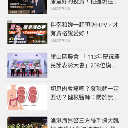
康最好的投資，把握現在不
嫌晚！
台灣癌症基金會
PR
伴侶和妳一起預防HPV，才
有資格說愛妳！
台灣癌症基金會
旗山區農會 「 113年慶祝農
民節表彰大會」208位模範
農民獲肯定
切息肉會痛嗎？發現就一定
要切？健檢醫師：關於無痛
腸胃鏡，你最想知道的4件
事
漁港海巡警三方聯手擴大臨