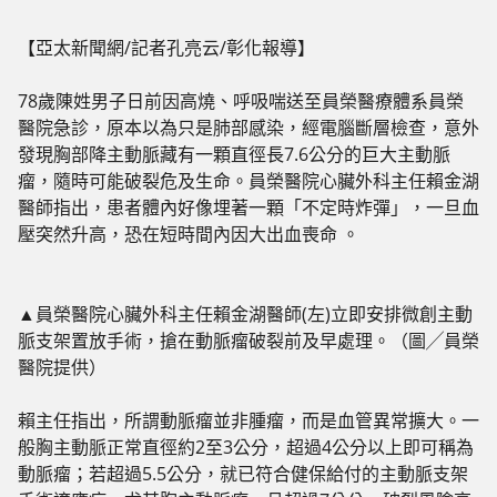
【亞太新聞網/記者孔亮云/彰化報導】
78歲陳姓男子日前因高燒、呼吸喘送至員榮醫療體系員榮
醫院急診，原本以為只是肺部感染，經電腦斷層檢查，意外
發現胸部降主動脈藏有一顆直徑長7.6公分的巨大主動脈
瘤，隨時可能破裂危及生命。員榮醫院心臟外科主任賴金湖
醫師指出，患者體內好像埋著一顆「不定時炸彈」，一旦血
壓突然升高，恐在短時間內因大出血喪命 。
▲員榮醫院心臟外科主任賴金湖醫師(左)立即安排微創主動
脈支架置放手術，搶在動脈瘤破裂前及早處理。（圖╱員榮
醫院提供）
賴主任指出，所謂動脈瘤並非腫瘤，而是血管異常擴大。一
般胸主動脈正常直徑約2至3公分，超過4公分以上即可稱為
動脈瘤；若超過5.5公分，就已符合健保給付的主動脈支架