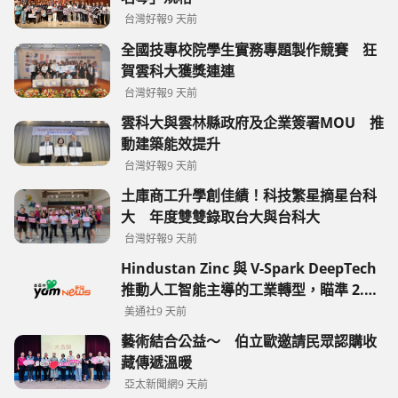
台灣好報
9 天前
全國技專校院學生實務專題製作競賽 狂
賀雲科大獲獎連連
台灣好報
9 天前
雲科大與雲林縣政府及企業簽署MOU 推
動建築能效提升
台灣好報
9 天前
土庫商工升學創佳績！科技繁星摘星台科
大 年度雙雙錄取台大與台科大
台灣好報
9 天前
Hindustan Zinc 與 V-Spark DeepTech
推動人工智能主導的工業轉型，瞄準 2.09
億美元效益價值
美通社
9 天前
藝術結合公益～ 伯立歐邀請民眾認購收
藏傳遞溫暖
亞太新聞網
9 天前