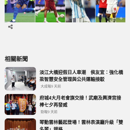
相關新聞
淡江大橋迎假日人車潮 侯友宜：強化橋
梁智慧安全管理與公共運輸接駁
大成報
9 天前
府城4大月老會旗交接！武廟及興濟宮接
棒七夕再發威
勁報
9 天前
琴動雲林藝起登場！雲林表演廳升級「雙
名琴」規格