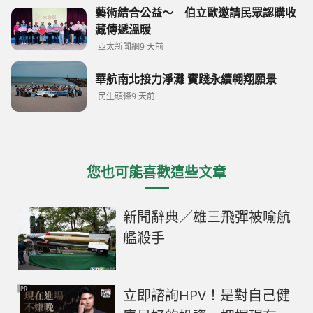
藝術結合公益～ 伯立歐邀請民眾認購收
藏傳遞溫暖
亞太新聞網
9 天前
華航南北接力淨灘 實踐永續翱翔願景
民生頭條
9 天前
您也可能喜歡這些文章
新聞辭典／雄三飛彈被喻航
艦殺手
PR
立即諮詢HPV！是對自己健