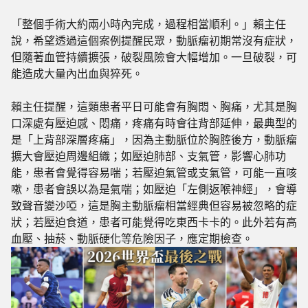
「整個手術大約兩小時內完成，過程相當順利。」賴主任
說，希望透過這個案例提醒民眾，動脈瘤初期常沒有症狀，
但隨著血管持續擴張，破裂風險會大幅增加。一旦破裂，可
能造成大量內出血與猝死。
賴主任提醒，這類患者平日可能會有胸悶、胸痛，尤其是胸
口深處有壓迫感、悶痛，疼痛有時會往背部延伸，最典型的
是「上背部深層疼痛」，因為主動脈位於胸腔後方，動脈瘤
擴大會壓迫周邊組織；如壓迫肺部、支氣管，影響心肺功
能，患者會覺得容易喘；若壓迫氣管或支氣管，可能一直咳
嗽，患者會誤以為是氣喘；如壓迫「左側返喉神經」，會導
致聲音變沙啞，這是胸主動脈瘤相當經典但容易被忽略的症
狀；若壓迫食道，患者可能覺得吃東西卡卡的。此外若有高
血壓、抽菸、動脈硬化等危險因子，應定期檢查。