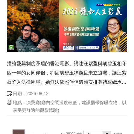
描繪愛與制度矛盾的香港電影。講述汪紫盈與胡碧玉相守
四十年的女同伴侶，卻因胡碧玉猝逝且未立遺囑，讓汪紫
盈陷入法律困境。她無法依照伴侶遺願安排葬禮或繼承遺
產，甚至失去共同生活的家。電影揭示制度的冷漠如何使
日期：2026-08-12
愛情顯得脆弱，並凸顯「葬禮、遺產、家」背後的尊嚴意
地點：演藝廳(廳內空調溫度較低，建議攜帶保暖衣物，以
義。雖以同志為主角，卻觸及所有人面對失去與孤獨的
享受更舒適的觀影體驗)
普...