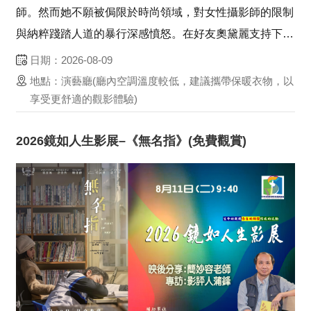
師。然而她不願被侷限於時尚領域，對女性攝影師的限制
與納粹踐踏人道的暴行深感憤怒。在好友奧黛麗支持下，
她毅然走上戰場前線，以相機直面戰火，冒著生命危險記
日期：2026-08-09
錄殘酷真相。從滿目瘡痍的戰場到希特勒寓所的震撼場
地點：演藝廳(廳內空調溫度較低，建議攜帶保暖衣物，以
景，她用影像為無聲者發聲，迫使世界不再迴避戰爭的殘
享受更舒適的觀影體驗)
酷。...
2026鏡如人生影展–《無名指》(免費觀賞)