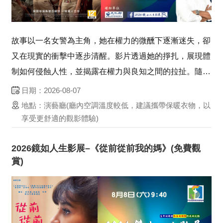
故事以一名女警為主角，她在權力的微醺下逐漸迷失，卻
又在現實的衝擊中逐步清醒。影片透過她的掙扎，展現體
制如何侵蝕人性，並揭露在權力與良知之間的拉扯。隨著
案件推進，女警必須面對自我選擇：是順從體制的規章，
日期：2026-08-07
還是守護心中僅存的正義。電影以冷峻的敘事與細膩的心
地點：演藝廳(廳內空調溫度較低，建議攜帶保暖衣物，以
理描寫，刻劃出一場關於權力、迷惘與覺醒的深刻演
享受更舒適的觀影體驗)
譯。...
2026鏡如人生影展–《從前從前我的媽》(免費觀
賞)