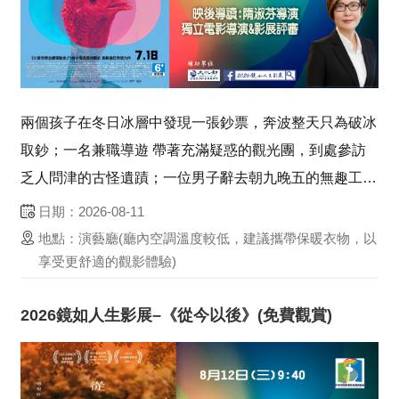
兩個孩子在冬日冰層中發現一張鈔票，奔波整天只為破冰
取鈔；一名兼職導遊 帶著充滿疑惑的觀光團，到處參訪
乏人問津的古怪遺蹟；一位男子辭去朝九晚五的無趣工
作，踏上似是返鄉探親又像逃亡的神秘旅程，還有偷眼鏡
日期：2026-08-11
的火雞、喪禮上蒐集淚水的專 家，幾條看似平行的生命
地點：演藝廳(廳內空調溫度較低，建議攜帶保暖衣物，以
軌跡，在溫尼伯與德黑蘭間的灰色地帶意外交織，時空
享受更舒適的觀影體驗)
撲...
2026鏡如人生影展–《從今以後》(免費觀賞)