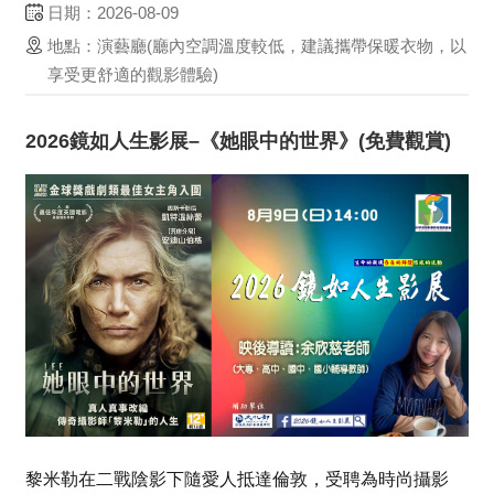
的片場與試鏡間。影片撕開銀幕虛幻，真實呈現他們在追
日期：2026-08-09
求演員夢想、現實生計與家人擔憂間的掙扎，探討這群沒
地點：演藝廳(廳內空調溫度較低，建議攜帶保暖衣物，以
有台詞的人，如何在漫長等待中守護那份對表演的熱忱。
享受更舒適的觀影體驗)
《...
2026鏡如人生影展–《她眼中的世界》(免費觀賞)
黎米勒在二戰陰影下隨愛人抵達倫敦，受聘為時尚攝影