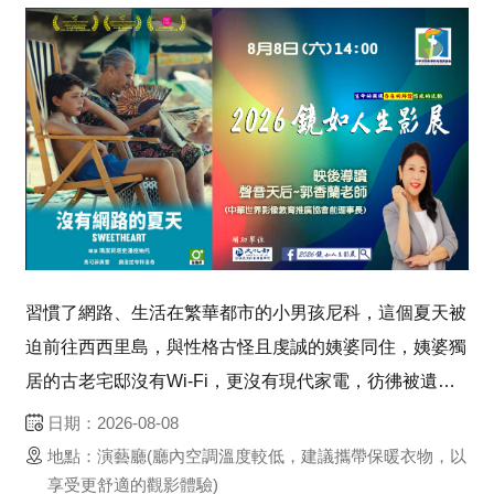
習慣了網路、生活在繁華都市的小男孩尼科，這個夏天被
迫前往西西里島，與性格古怪且虔誠的姨婆同住，姨婆獨
居的古老宅邸沒有Wi-Fi，更沒有現代家電，彷彿被遺忘
在舊時光裡，原以為是場災難般的夏日假期，卻讓兩顆同
日期：2026-08-08
樣倔強的心在衝突中逐漸靠近，發展出一段彼此生命中從
地點：演藝廳(廳內空調溫度較低，建議攜帶保暖衣物，以
未預料、卻最為渴望的深厚羈絆。《2026 鏡如...
享受更舒適的觀影體驗)