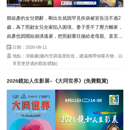
鄧叔彥的女兒鄧辭，剛出生就因罕見疾病被宣告活不過2
歲，為了照顧女兒全家陷入困境。妻子受不了壓力離家，
叔彥也因開始崩潰逃避，把照顧重任拋給老母親。直至老
母親病倒，鄧叔彥被迫回家。分隔多年的父女剛開始相處
日期：2026-08-11
總是劍拔弩張，最後憑藉父女間建立的小默契，漸漸化解
地點：演藝廳(廳內空調溫度較低，建議攜帶保暖衣物，以
兩人間的心結。微微可動的無名指讓鄧辭活出生命的光
享受更舒適的觀影體驗)
彩...
2026鏡如人生影展–《大同世界》(免費觀賞)