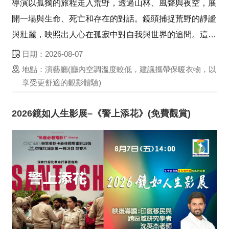
導演以孤獨的旅程走入荒野，透過山林、風聲與夜空，展
開一場與生命、死亡和存在的對話。鏡頭捕捉荒野的靜謐
與壯麗，映照出人心在孤寂中對自我與世界的追問。這不
僅是自然的書寫，更是一場靈魂的探尋：在荒野裡，夢境
日期：2026-08-07
與現實交錯，觀眾得以重新思考「生命的意義」與「人和
地點：演藝廳(廳內空調溫度較低，建議攜帶保暖衣物，以
自然」的關係。《2026 鏡如人生影展》以推廣影像...
享受更舒適的觀影體驗)
2026鏡如人生影展–《警上添花》(免費觀賞)