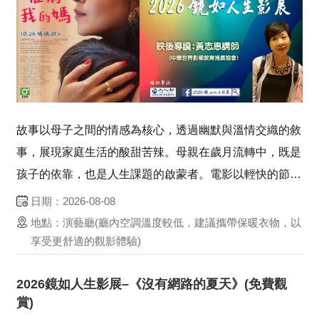
故事以母子之間的情感為核心，透過幽默與溫情交織的敘
事，展現家庭生活的酸甜苦辣。母親在歲月流轉中，既是
孩子的依靠，也是人生課題的啟蒙者。電影以輕快的節奏
描繪親情的深厚，將笑聲與淚水巧妙融合，讓觀眾在歡笑
日期：2026-08-08
中感受母愛的偉大與無私。這是一段既真實又動人的旅
地點：演藝廳(廳內空調溫度較低，建議攜帶保暖衣物，以
程，提醒人們珍惜與母親相處的時光，並在生命的故事裡
享受更舒適的觀影體驗)
找...
2026鏡如人生影展–《沒有網路的夏天》(免費觀
賞)