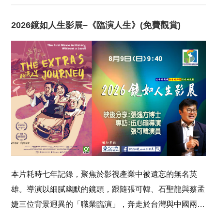
2026鏡如人生影展–《臨演人生》(免費觀賞)
本片耗時七年記錄，聚焦於影視產業中被遺忘的無名英
雄。導演以細膩幽默的鏡頭，跟隨張可韓、石聖龍與蔡孟
婕三位背景迥異的「職業臨演」，奔走於台灣與中國兩地