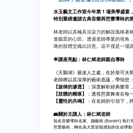
水玉藝文工作室今年第 1 場美學盛宴
特別重磅邀請古典音樂與芭蕾導聆的
林老師以其極具渲染力的解說風格著
進聽眾的心田。透過老師專業的視角
琢的肢體交織出詩意。這不僅是一場
🌟講座亮點：林仁斌老師親自導聆
《天鵝湖》最迷人之處，在於柴可夫
老師將以其深厚的藝術底蘊，帶領您
【旋律的滲透】
：深度解析經典樂章
【肢體的雕琢】
：透視芭蕾舞者在每
【靈性的共鳴】
：在名師的引領下，
👥關於主講人：林仁斌老師
知名音樂導聆名家、蹦藝術 (BonArt)
芭蕾藝術，轉化為大眾皆能感知的生命悸動