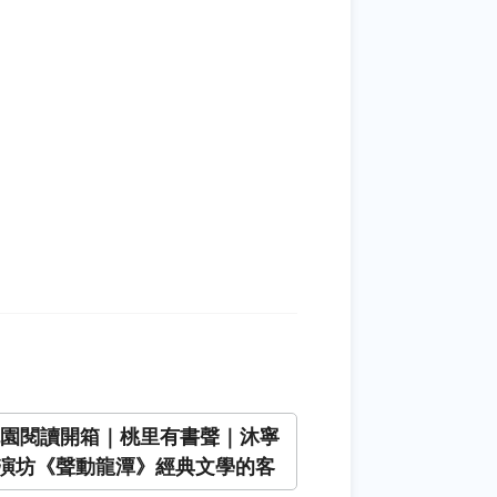
6桃園閱讀開箱｜桃里有書聲｜沐寧
演坊《聲動龍潭》經典文學的客
聲」