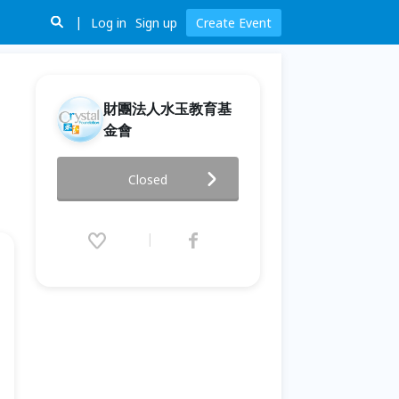
Log in
Sign up
Create Event
財團法人水玉教育基
金會
【水玉雲端沙龍】名師導聆：林
Closed
仁斌老師帶領您走入《天鵝湖》
的旋律與靈魂世界
2026.05.03 (Sun) 10:00 - 12:00
(GMT+8)