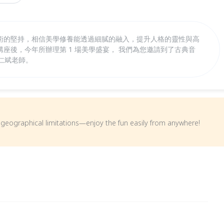
術的堅持，相信美學修養能透過細膩的融入，提升人格的靈性與高
上講座後，今年所辦理第 1 場美學盛宴， 我們為您邀請到了古典音
仁斌老師。
om geographical limitations—enjoy the fun easily from anywhere!
」