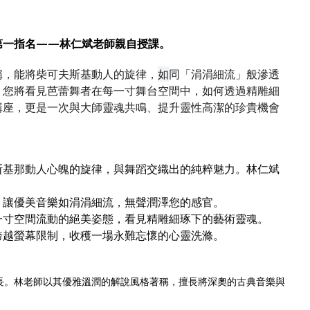
，
第一指名——林仁斌老師親自授課。
稱，能將柴可夫斯基動人的旋律，
如
同「涓涓細流」般滲透
，您將看見芭蕾舞者在每一寸舞台空間中，如何透過精雕細
講座，更是一次與大師靈魂共鳴、提升靈性高潔的珍貴機會
斯基那動人心魄的旋律，與舞蹈交織出的純粹魅力。林仁斌
：
，讓優美音樂如涓涓細流，無聲潤澤您的感官。
一寸空間流動的絕美姿態，看見精雕細琢下的藝術靈魂。
跨越螢幕限制，收穫一場永難忘懷的心靈洗滌。
 執行長。林老師以其優雅溫潤的解說風格著稱，擅長將深奧的古典音樂與