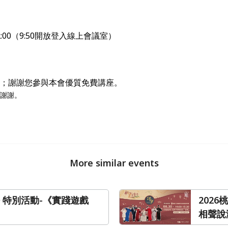
0～12:00（9:50開放登入線上會議室）
nvf；謝謝您參與本會優質免費講座。
謝謝。
More similar events
語 特別活動-《實踐遊戲
202
相聲說
語「變