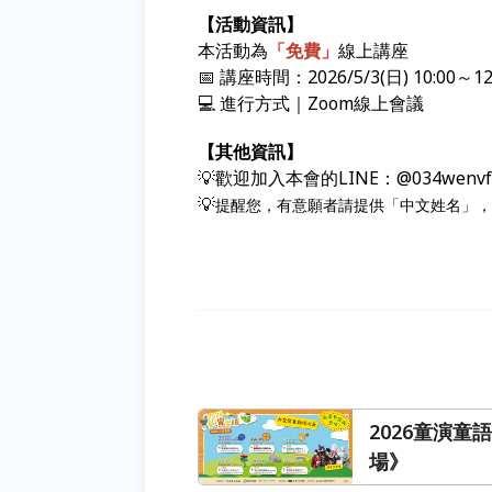
【活動資訊】
本活動為
「免費」
線上講座
📅 講座時間：2026/5/3(日) 10:0
💻 進行方式｜Zoom線上會議
【其他資訊】
💡歡迎加入本會的LINE：@034we
💡
提醒您，有意願者請提供「中文姓名」，
2026童演童
場》