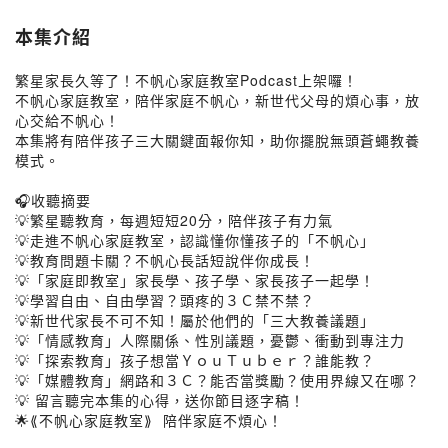
本集介紹
繁星家長久等了！不帆心家庭教室Podcast上架囉！
不帆心家庭教室，陪伴家庭不帆心，新世代父母的煩心事，放
心交給不帆心！
本集將有陪伴孩子三大關鍵面報你知，助你擺脫無頭蒼蠅教養
模式。
🎧收聽摘要
💡繁星聽教育，每週短短20分，陪伴孩子有力氣
💡走進不帆心家庭教室，認識懂你懂孩子的「不帆心」
💡教育問題卡關？不帆心長話短說伴你成長！
💡「家庭即教室」家長學、孩子學、家長孩子一起學！
💡學習自由、自由學習？頭疼的３Ｃ禁不禁？
💡新世代家長不可不知！屬於他們的「三大教養議題」
💡「情感教育」人際關係、性別議題，憂鬱、衝動到專注力
💡「探索教育」孩子想當ＹｏｕＴｕｂｅｒ？誰能教？
💡「媒體教育」網路和３Ｃ？能否當獎勵？使用界線又在哪？
💡 留言聽完本集的心得，送你節目逐字稿！
🌟⟪不帆心家庭教室⟫ 陪伴家庭不煩心！