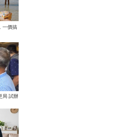
，一價搞
局 試辦