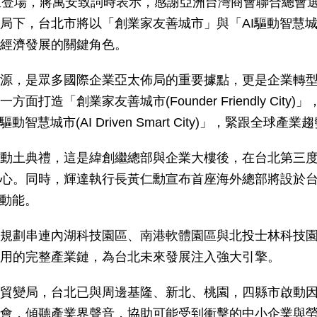
北隆重登場，蔣萬安致詞時表示，感謝亞洲台灣商會聯合總會
局下，台北市將以「創業家友善城市」與「AI驅動智慧
經濟發展的關鍵角色。
源，是眾多國際企業亞太佈局的重要據點，更是企業轉
「創業家友善城市(Founder Friendly City)
城市(AI Driven Smart City)」，緊跟全球產業
動土典禮，這是緯創繼總部與企業大樓後，在台北第三
心。同時，輝達執行長黃仁勳宣布首座海外總部將設於
新動能。
規劃串連內湖科技園區、南港軟體園區與北投士林科技
用的完整產業鏈，為台北未來發展注入強大引擎。
貿變局，台北已與周邊基隆、新北、桃園，四縣市啟動
會，傾聽產業界聲音，協助可能受到衝擊的中小企業與