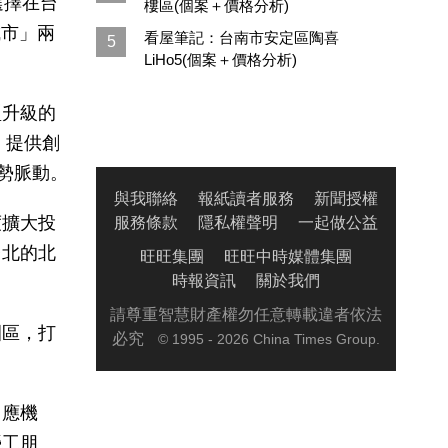
選擇在台
樓區(個案＋價格分析)
城市」兩
看屋筆記：台南市安定區陶喜
5
LiHo5(個案＋價格分析)
型升級的
」，提供創
趨勢脈動。
與我聯絡
報紙讀者服務
新聞授權
度擴大投
服務條款
隱私權聲明
一起做公益
台北的北
旺旺集團
旺旺中時媒體集團
時報資訊
關於我們
請尊重智慧財產權勿任意轉載違者依法
園區，打
必究
© 1995 - 2026 China Times Group.
因應機
勞工朋