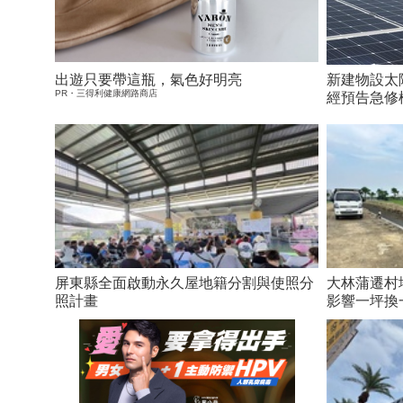
出遊只要帶這瓶，氣色好明亮
新建物設太
PR・三得利健康網路商店
經預告急修
屏東縣全面啟動永久屋地籍分割與使照分
大林蒲遷村
照計畫
影響一坪換