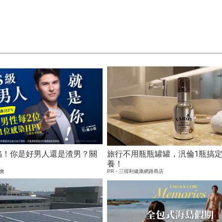
淪陷！你是好男人還是渣男？關
旅行不用瓶瓶罐罐，汎倫1瓶搞
養！
會
PR・三得利健康網路商店