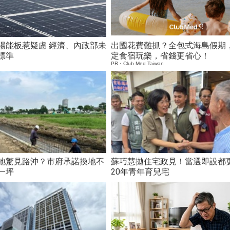
陽能板惹疑慮 經濟、內政部未
出國花費難抓？全包式海島假期
標準
定食宿玩樂，省錢更省心！
PR・Club Med Taiwan
地驚見路沖？市府承諾換地不
蘇巧慧拋住宅政見！當選即設都更
一坪
20年青年育兒宅