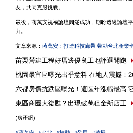
友，共同克服挑戰。
最後，蔣萬安祝福論壇圓滿成功，期盼透過論壇平
力。
文章來源：
蔣萬安：打造科技廊帶 帶動台北產業
苗栗營建工程好厝邊優良工地評選開跑
桃園最富區曝光出乎意料 在地人震撼：2
六都房價抗跌區曝光！這區年漲幅最高 
東區商圈大復甦？出現破萬租金新店王
(房產網)
#蔣萬安
#台北
#推動
#發展
#積極