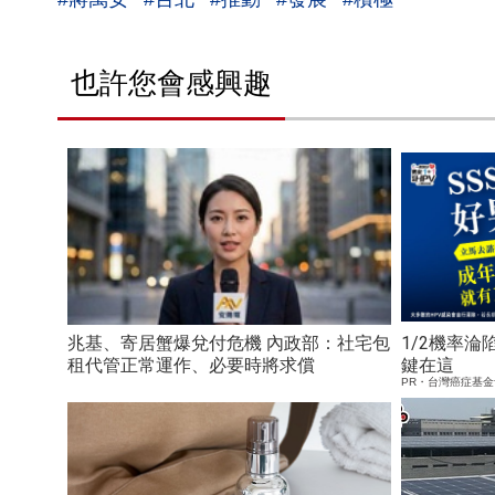
也許您會感興趣
兆基、寄居蟹爆兌付危機 內政部：社宅包
1/2機率
租代管正常運作、必要時將求償
鍵在這
PR・台灣癌症基金