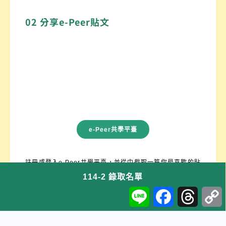
02 分享e-Peer貼文
e-Peer共學平臺
註冊或登入e-Peer共學平臺，並從中截取一篇你最喜歡的貼
114-2 錄取名單
文分享至個人社群（IG、Threads皆可，形式不限）附上喜
L
F
T
歡的原因。
i
a
h
n
c
r
e
e
e
b
a