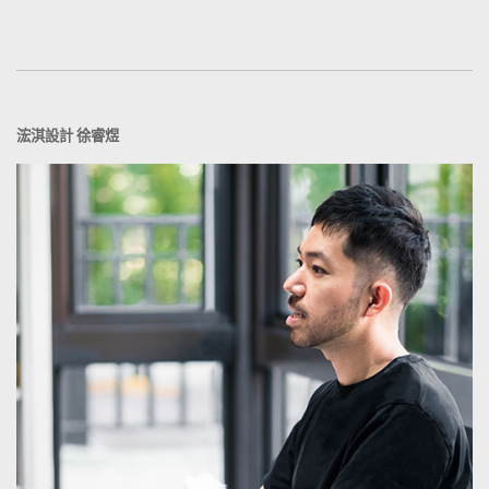
浤淇設計 徐睿煜