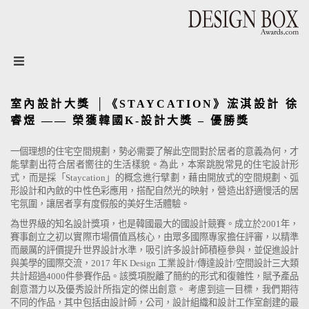
設計盒子DESIGN BOX
室內設計大獎 │《STAYCATION》浤淇設計 徐
睿煜 —— 榮獲韓國K-設計大獎 – 優勝獎
一個理想的住宅空間規劃，勢必需要了解此空間對於居者的意義為何，才
能擘劃出符合居者嚮往的生活樣貌。為此，本案跳脫常見的住宅設計形
式，而是採「Staycation」的概念進行擘劃，藉由開放式的空間規劃、弧
形設計和內斂的中性色彩應用，搭配自然光的映射，營造出舒適慢活的居
宅氛圍，讓居者享有度假般的美好生活體驗。
為世界級的知名設計獎項，也是韓國最大的國設計競賽。成立於2001年，
賽事創立之初以實際市場價值爲核心，由眾多國際專家擔任評審，以精準
而嚴厲的評價提升世界設計水準，吸引許多設計師積極參與，並促進設計
與美學的國際交流，2017 年K Design 工業設計/傳達設計/空間設計三大類
共計超過4000件參賽作品。該獎項脫離了簡約的形式和復雜性，賦予產品
創意潛力以及優秀設計所指定的傑出創意。 考慮到這一目標，我們期待
不同的作品，其中包括由設計師，公司，設計組織和設計工作室創建的最