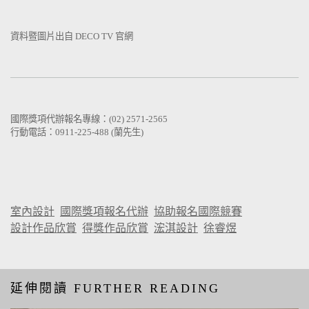
資料暨圖片出自 DECO TV 官網
國際獎項代辦報名專線：(02) 2571-2565
行動電話：0911-225-488 (蘭先生)
室內設計
國際獎項報名代辦
協助報名國際競賽
設計作品欣賞
得獎作品欣賞
浤淇設計
徐睿煜
延伸閱讀 FURTHER READING