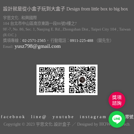
設計就是從小盒子玩到大盒子 Design from little box to big box
宇思文化 . 和興國際
104 台北市中山區南京東路一段86號9樓之7
9F.-7, No. 86, Sec. 1, Nanjing E. Rd., Zhongshan Dist., Taipei City 104 , Taiwan
(R.O.C.)
獎項專線：
02-2571-2565
， 行動電話：
0911-225-488
（蘭先生）
yusz798@gmail.com
Email:
獎
項
諮
f a c e b o o k
／
l i n e @
／
y o u t u b e
／
i n s t a g r a m
／
微信公眾號
Line
詢
HOWMAI
Copyright © 2023 宇思文化.設計盒子 ／ Designed by
Tech.