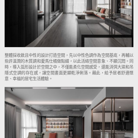
整體採收斂且中性的設計打造空間，先以中性色調作為空間基底，再輔以
些許溫潤的木質調和愛馬仕橘做點綴，以此活絡空間意象、不顯沉悶。同
時，導入弧形設計於空間之中，不僅能柔化空間感受，還能消弭大粱和吊
隱式空調的存在感，讓空間畫面更顯乾淨俐落。藉此，給予居者舒適愜
意、幸福的居宅生活體驗。