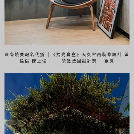
國際競賽報名代辦 │《拾光寶盒》天奕室內裝修設計 黃
悟倫 陳上倫 —— 榮獲法國設計獎 – 銀獎