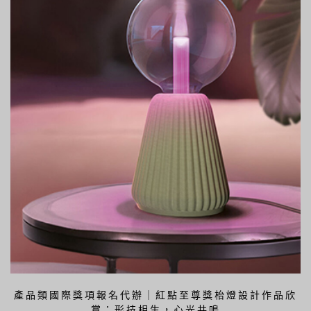
產品類國際獎項報名代辦｜紅點至尊獎枱燈設計作品欣
賞：形技相生，心光共鳴