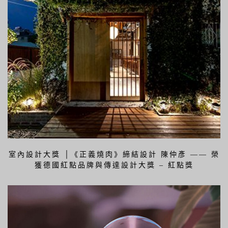
室內設計大獎 │《正義燒肉》締結設計 陳仲彥 —— 榮
獲德國紅點品牌與傳達設計大獎 – 紅點獎