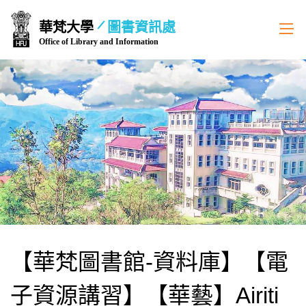
跳
華梵大學
圖書資訊處
到
Office of Library and Information
主
要
內
容
區
【華梵圖書館-資料庫】【電
子資源講習】【華藝】Airiti