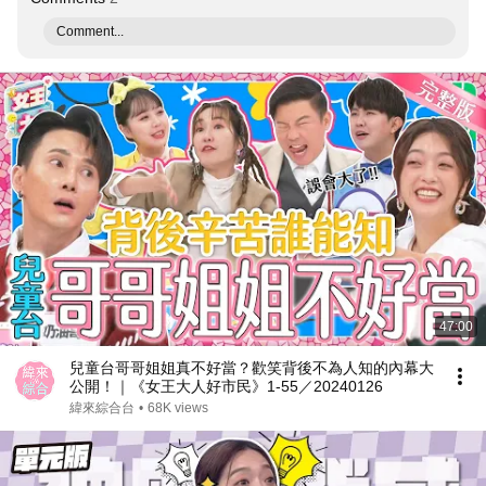
Comment...
47:00
兒童台哥哥姐姐真不好當？歡笑背後不為人知的內幕大
公開！｜《女王大人好市民》1-55／20240126
緯來綜合台
•
68K views