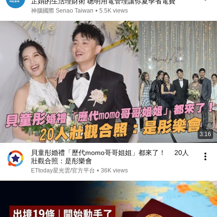
芷娟的生活理財術 聰明用電管理讓你夏季省電費
神腦國際 Senao Taiwan
•
5.5K views
3:16
貝童彤婚禮「歷代momo哥哥姐姐」都來了！ 20人
壯觀合照：是彤樂會
ETtoday星光雲/官方平台
•
36K views