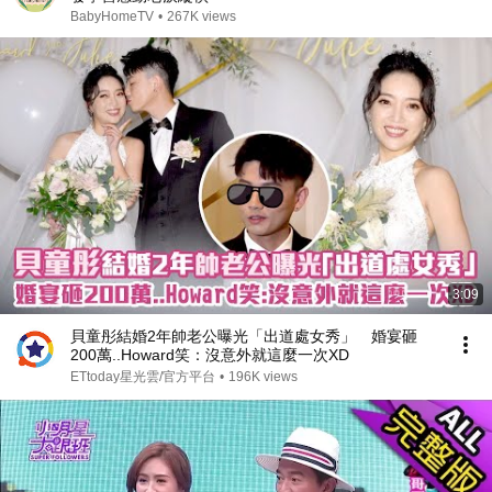
BabyHomeTV
•
267K views
3:09
貝童彤結婚2年帥老公曝光「出道處女秀」 婚宴砸
200萬..Howard笑：沒意外就這麼一次XD
ETtoday星光雲/官方平台
•
196K views