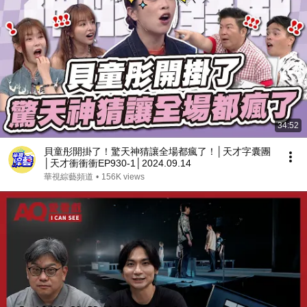
34:52
貝童彤開掛了！驚天神猜讓全場都瘋了！│天才字囊團
│天才衝衝衝EP930-1│2024.09.14
華視綜藝頻道
•
156K views