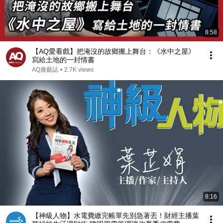
8:58
【AQ愛看戲】把淹沒的故鄉搬上舞台：《水中之屋》
寫給土地的一封情書
AQ廣藝誌
•
2.7K views
8:16
【神級人物】水電費繳完帳單先別急著丟！財經主播葉