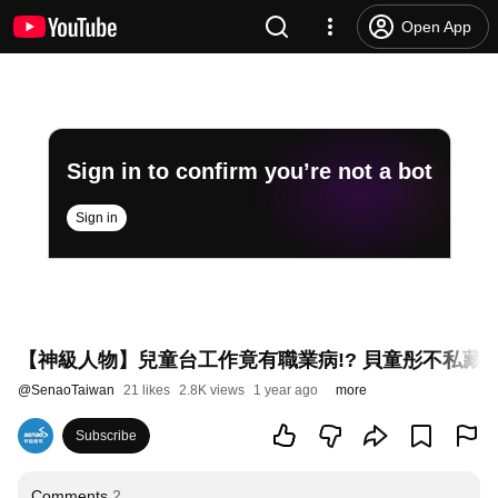
Open App
Sign in to confirm you’re not a bot
Sign in
【神級人物】兒童台工作竟有職業病!? 貝童彤不私藏
@
SenaoTaiwan
21 likes
2.8K views
1 year ago
more
Subscribe
Comments
2