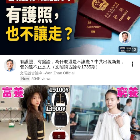
22:13
有護照、有簽證，為什麼還是不讓走？中共出境新規，
管的遠不止是人（文昭談古論今1735期）
文昭談古論今 -Wen Zhao Official
New
504K views