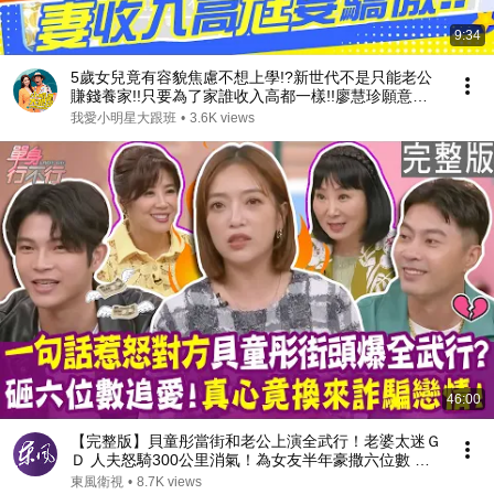
9:34
5歲女兒竟有容貌焦慮不想上學!?新世代不是只能老公
賺錢養家!!只要為了家誰收入高都一樣!!廖慧珍願意養
另一半還熱邀憲哥!!｜貝童彤. @我愛小明星大跟班
我愛小明星大跟班
•
3.6K views
46:00
【完整版】貝童彤當街和老公上演全武行！老婆太迷Ｇ
Ｄ 人夫怒騎300公里消氣！為女友半年豪撒六位數 竟
是真心換絕情！單身行不行20250904（余思達、貝童
東風衛視
•
8.7K views