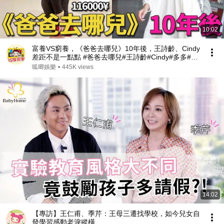
10:02
富養VS窮養，《爸爸去哪兒》10年後，王詩齡、Cindy
差距不是一點點 #爸爸去哪兒#王詩齡#Cindy#多多#貝
爾#夏天#呱唧娛樂
呱唧娛樂
•
445K views
14:02
【專訪】王仁甫、季芹：王母三遷找學校，如今兒女自
發學習感動老淚縱橫