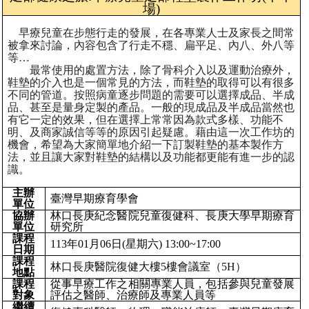
場)
早療兒童在步態行走的發展，在各專業人士及家長之間常
被拿來討論，內容包含了行走不穩、扁平足、內八、外八等
等…
最常使用的處置方法，除了骨科介入以及運動治療外，
鞋墊的介入也是一個常見的方法，而鞋墊的取得可以有很多
不同的管道。按照病童逐步問題的需要可以選擇成品、半成
品、甚至是量身定製的產品。一般的現成品及半成品當然也
有它一定的效果，但在選擇上常常因為款式多樣、功能不
明、及商家誠信等等的原因引起疑慮。藉由這一次工作坊的
機會，希望為大家簡單地介紹一下訂製鞋墊的基本製作方
法，並且讓大家對鞋墊的結構以及功能都更能有進一步的認
識。
主辦
臺灣早期療育學會
單位
協辦
林口長庚紀念醫院兒童復健科、長庚大學早期療育
單位
研究所
課程
113年01月06日(星期六) 13:00~17:00
日期
課程
林口長庚醫院復健大樓5樓會議室（5H）
地點
課程
從事早療工作之相關專業人員，包括參與兒童發展
對象
評估之醫師、治療師及專業人員等
繼續