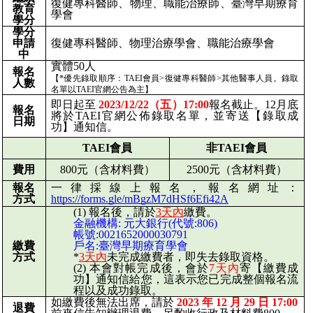
復健專科醫師、
物理、職能治療師、臺灣早期療育
教育
學會
學分
學分
申請
復健專科醫師、
物理治療學會、職能治療學會
中
實體50人
報名
【*優先錄取順序：TAEI會員>復健專科醫師>其他醫事人員。錄取
人數
名單以TAEI官網公告為主】
即日起至
2023/12/22（五）17:00
報名截止。
12月
底
報名
將於TAEI官網公佈錄取名單，並寄送【錄取成
日期
功】通知信。
TAEI會員
非TAEI會員
費用
8
00元（含材料費）
2500元（含材料費）
報名
一律採線上報名，報名網址：
方式
https://forms.gle/mBgzM7dHSf6Efi42A
報名後，請於
3天內
繳費。
金融機構
: 元大銀行(代號:806)
帳號:0021652000030791
繳費
戶名:臺灣早期療育學會
方式
*
3天內
未完成繳費者，即失去錄取資格。
本會對帳完成後，會於
7天內
寄【繳費成
功】通知信給您，這表示您已完成整個報名流
程以及成功錄取。
如繳費後無法出席，請於
2023 年 12 月 29 日 17:00
退費