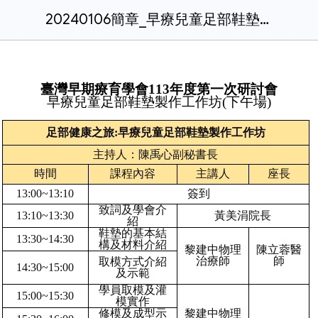
20240106簡章_早療兒童足部鞋墊製作工作坊(下午場).docx
臺灣早期療育學會
113年度第一次研討會
早療兒童足部鞋墊製作工作坊(下午場)
足部健康之旅:早療兒童足部鞋墊製作工作坊
主持人：陳禹心副秘書長
時間
課程內容
主講人
座長
13:00~13:10
簽到
致詞及學會介
13:10~13:30
黃美涓院長
紹
鞋墊的基本結
13:30~14:30
構及材料介紹
黎建中物理
陳立蓉醫
治療師
師
取模方式介紹
14:30~15:00
及示範
學員取模及灌
15:00~15:30
模實作
修模及成型示
黎建中物理