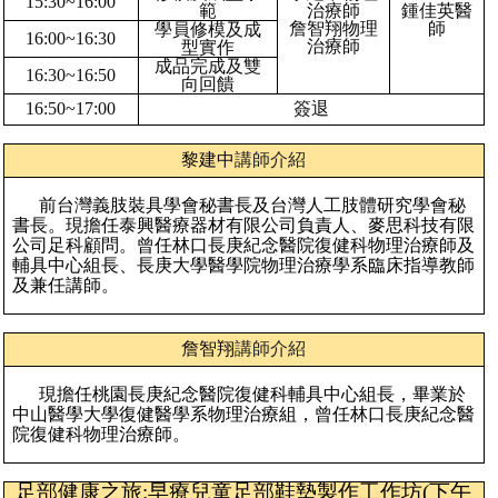
15:30~16:00
範
治療師
鍾佳英醫
詹智翔物理
師
學員修模及成
16:00~16:30
治療師
型實作
成品完成及雙
16:30~16:50
向回饋
16:50~17:00
簽退
黎建中
講師介紹
前台灣義肢裝具學會秘書長及台灣人工肢體研究學會秘
書長。現擔任泰興醫療器材有限公司負責人、麥思科技有限
公司足科顧問。曾任林口長庚紀念醫院復健科物理治療師及
輔具中心組長、長庚大學醫學院物理治療學系臨床指導教師
及兼任講師。
詹智翔
講師介紹
現擔任桃園長庚紀念醫院復健科輔具中心組長，畢業於
中山醫學大學復健醫學系物理治療組，曾任林口長庚紀念醫
院復健科物理治療師。
足部健康之旅:早療兒童足部鞋墊製作工作坊(下午