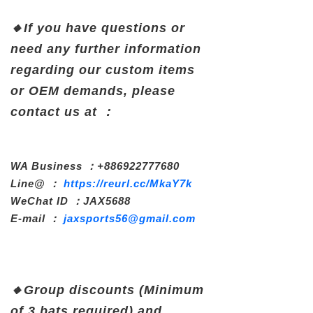
🔸
If you have questions or
need any further information
regarding our custom items
or OEM demands, please
contact us at ：
WA Business ：+886922777680
Line@ ：
https://reurl.cc/MkaY7k
WeChat ID ：JAX5688
E-mail ：
jaxsports56@gmail.com
🔸
Group discounts (Minimum
of 3 bats required) and