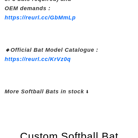
OEM demands :
https://reurl.cc/GbMmLp
🔸
Official Bat Model Catalogue :
https://reurl.cc/KrVz0q
More Softball Bats in stock
⬇️
Custom Softball Bat