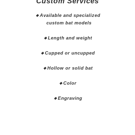
Custom Services
🔸Available and specialized
custom bat models
🔸Length and weight
🔸Cupped or uncupped
🔸Hollow or solid bat
🔸Color
🔸Engraving