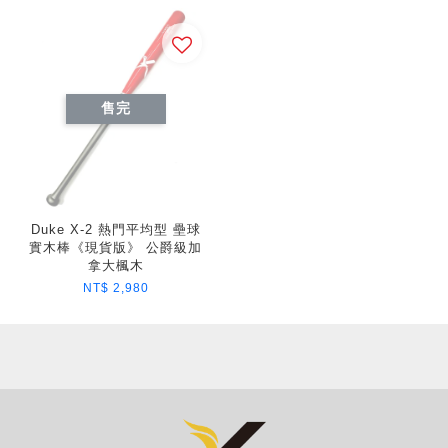
售完
Duke X-2 熱門平均型 壘球
實木棒《現貨版》 公爵級加
拿大楓木
NT$ 2,980