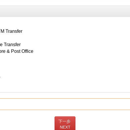
 Transfer
 Transfer
& Post Office
r
下一步
NEXT