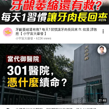
30:55
牙齦萎縮還有救? 每天1習慣讓牙肉長回來 ft. 炫晨 譚敦
慈【 小宇宙大爆發 】
小宇宙大爆發
•
622K views
21:46