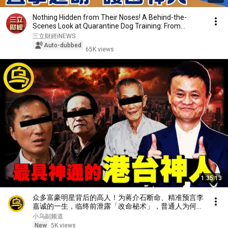
Nothing Hidden from Their Noses! A Behind-the-
Scenes Look at Quarantine Dog Training: From
Border...
三立財經iNEWS
Auto-dubbed
65K views
1:35:13
众多富豪明星背后的高人！为蒋介石断命、精准预言李
嘉诚的一生，临终前泄露「改命秘术」，普通人为何忙
忙碌碌却赚不到钱？1小时中间无广告合集[She's
小乌副频道
Xiaowu 小乌]
New
5K views