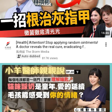
16:46
[Health] Attention! Stop applying random ointments!
A doctor reveals the real cure, eradicating f...
風傳媒 The Storm Media
Auto-dubbed
817K views