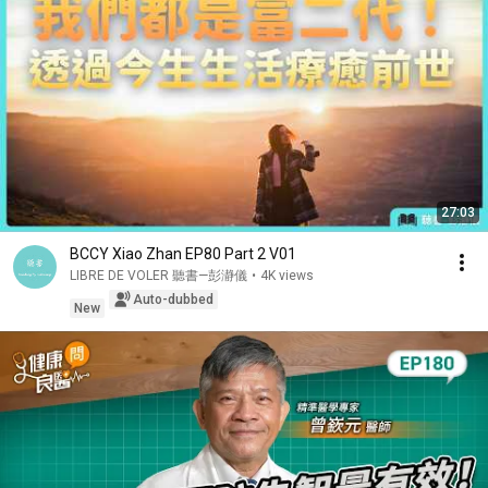
27:03
BCCY Xiao Zhan EP80 Part 2 V01
LIBRE DE VOLER 聽書—彭瀞儀
•
4K views
Auto-dubbed
New