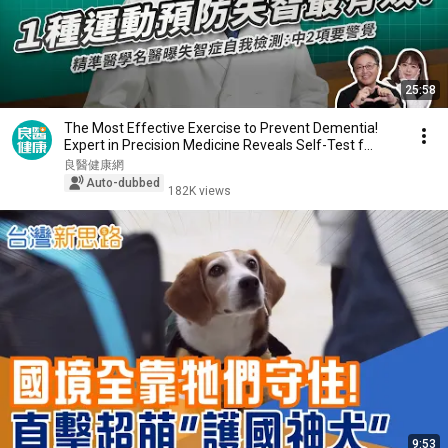
25:58
The Most Effective Exercise to Prevent Dementia!
Expert in Precision Medicine Reveals Self-Test f...
良醫健康網
Auto-dubbed
182K views
9:53