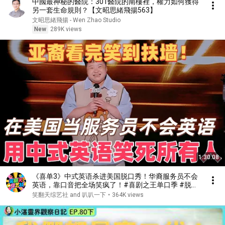
中國最神秘的醫院：301醫院的南樓裡，權力如何獲得
另一套生命規則？【文昭思緒飛揚563】
文昭思緒飛揚 - Wen Zhao Studio
New
289K views
1:30:08
《喜单3》中式英语杀进美国脱口秀！华裔服务员不会
英语，靠口音把全场笑疯了！#喜剧之王单口季 #脱口
秀 #搞笑 #喜剧 #funny #综艺
笑翻天综艺社 and 叭叭一下
•
364K views