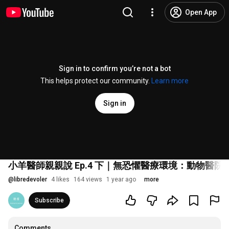
Open App
Sign in to confirm you’re not a bot
This helps protect our community.
Learn more
Sign in
小羊醫師親親說 Ep.4 下｜無恐懼醫療環境：動物醫
@
libredevoler
4 likes
164 views
1 year ago
more
Subscribe
Comments