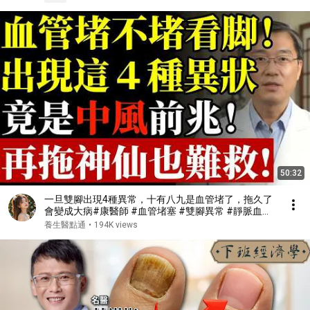
50:32
一旦雙腳出現4種異常，十有八九是血管堵了，拖久了
會變成大病#康醫師 #血管堵塞 #雙腳異常 #靜脈血栓
#肺栓塞 #銀髮族養生 #猝死預防 #血液循環 #健康誤
養生醫點通
•
194K views
區 #早知早受益