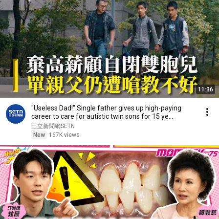
11:36
"Useless Dad!" Single father gives up high-paying
career to care for autistic twin sons for 15 ye...
三立新聞網SETN
New
167K views