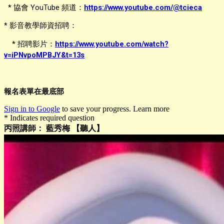
* 協會 YouTube 頻道：
https://www.youtube.com/@tcieca
* 影音教學師資招聘：
* 招聘影片：
https://www.youtube.com/watch?
v=iPNvpoMPBJY&t=13s
報名表單在最底部
Sign in to Google
to save your progress.
Learn more
* Indicates required question
丙照講師： 藍秀梅 【聽人】