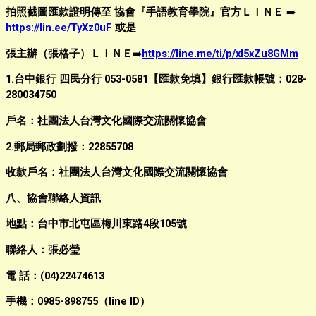
拍照截圖匯款證明傳至 協會『手語教育學院』官方ＬＩＮＥ
➡️
https://lin.ee/TyXz0uF
或是
張主辦（張格子）ＬＩＮＥ
➡️
https://line.me/ti/p/xl5xZu8GMm
1.台中銀行 四民分行 053-0581【匯款免填】銀行匯款帳號：028-
280034750
戶名：社團法人台灣文化國際交流關懷協會
2.郵局郵政劃撥：22855708
收款戶名：社團法人台灣文化國際交流關懷協會
八、協會聯絡人資訊
地點：台中市北屯區梅川東路4段105號
聯絡人：張必瑩
電 話：(04)22474613
手機：0985-898755（line ID）