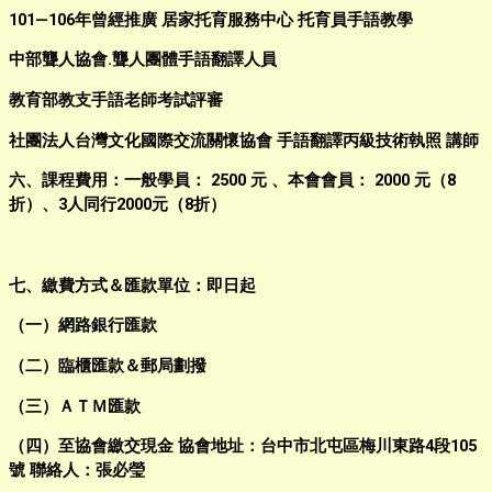
101—106年曾經推廣 居家托育服務中心 托育員手語教學
中部聾人協會.聾人團體手語翻譯人員
教育部教支手語老師考試評審
社團法人台灣文化國際交流關懷協會 手語翻譯丙級技術執照 講師
六、課程費用：一般學員： 2500 元 、本會會員： 2000 元（8
折）、3人同行2000元（8折）
七、繳費方式＆匯款單位：即日起
（一）網路銀行匯款
（二）臨櫃匯款＆郵局劃撥
（三）ＡＴＭ匯款
（四）至協會繳交現金 協會地址：台中市北屯區梅川東路4段105
號 聯絡人：張必瑩