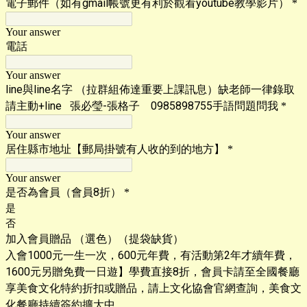
電子郵件（如有gmail帳號更有利於觀看youtube教學影片）
*
Your answer
電話
Your answer
line與line名字 （拉群組佈達重要上課訊息）缺老師一律錄取
請主動+line 張必瑩-張格子 0985898755手語問題問我
*
Your answer
居住縣市地址【郵局掛號有人收的到的地方】
*
Your answer
是否為會員（會員8折）
*
是
否
加入會員贈品 （選色）（提袋缺貨）
入會1000元一生一次，600元年費，有活動第2年才續年費，
1600元另贈免費一日遊】學費直接8折，會員卡請至全國餐廳
享美食文化特約折扣或贈品，請上文化協會官網查詢，美食文
化餐廳持續簽約擴大中