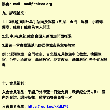
協會e-mail：mail@tcieca.org
九、課程補充：
1.113年起加開外島手語面授課程（澎湖、金門、馬祖、小琉球、
蘭嶼、綠島）離島為10人開班
2.北.中.南.東部.離島會因人數而加開面授課
3.最後一堂實體課以老師居住城市為主要教室
例：澎湖教室、金門
教室
、台北觀光局旅遊中心教室、桃園教
室、台中北區教室、高雄教室、花東教室、基隆教室..等全省＆離
島
十、會員福利：
入會會員贈品：手語戶外導覽一日遊免費，環保紀念品2擇1，國
內外參訪、課程折扣、雞尾酒餐會免費一次
入會員者表單：
https://reurl.cc/kXdMY9