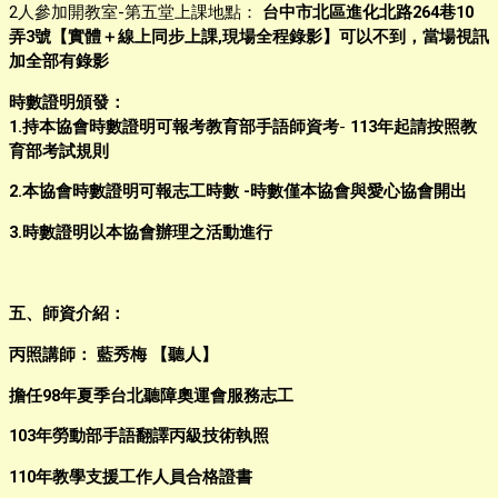
2人參加開教室-第五堂上課地點：
台中市北區進化北路264巷10
弄3號【實體＋線上同步上課,現場全程錄影】可以不到，當場視訊
加全部有錄影
時數證明頒發：
1.持本協會時數證明可報考
教育部手語師資考
-
113年起請按照教
育部考試規則
2.本協會時數證明可報志工時數
-時數僅本協會與愛心協會開出
3.時數證明以本協會辦理之活動進行
五、師資介紹：
丙照講師： 藍秀梅 【聽人】
擔任98年夏季台北聽障奧運會服務志工
103年勞動部手語翻譯丙級技術執照
110年教學支援工作人員合格證書