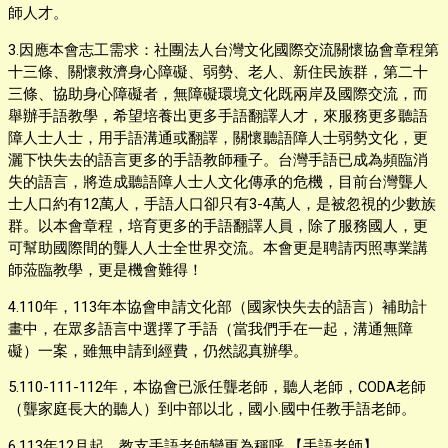
師人才。
3.因應本會志工需求：社團法人台灣文化國際交流關懷協會章程第
十三條、關懷救濟身心障礙、弱勢、老人、新住民族群，第二十
三條、協助身心障礙者，無障礙環境文化既兩岸及國際交流，而
舉辦手語教學，希望培養出更多手語翻譯人才，來服務更多聽語
障人士人士，用手語溝通或翻譯，關懷聽語障人士弱勢文化，更
灑下快失去的語言更多的手語教師種子。台灣手語已成為頻臨消
失的語言，將造成聽語障人士人文化傳承的危機，目前台灣聾人
士人口約有12萬人，手語人口卻只有3-4萬人，是被忽視的少數族
群。以本會章程，培育更多的手語翻譯人員，除了服務國人，更
可幫助國際間的聾人人士全世界交流。本會更是聘請丙照專業講
師蒞臨教學，更是機會難得！
4.110年，113年本協會申請文化部（國家快失去的語言）補助計
畫中，在眾多語言中選擇了手語（當我們手在一起，溝通無障
礙）一案，雖無申請到經費，仍然認真辦學。
5.110-111-112年，本協會已派任聾老師，聽人老師，CODA老師
（聾家庭長大的聽人）到中部以北，國小.國中任教手語老師。
6.113年12月起，教支手語老師變更為
稱呼
【手語老師】。