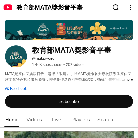
教育部MATA獎影音平臺
教育部MATA獎影音平臺
@mataaward
1.46K subscribers
•
202 videos
MATA是原住民族語拼音，意指「眼睛」，以MATA獎命名大專校院學生原住民
族文化特色數位影音競賽，即是期待透過同學觀察認知，拍攝記錄有關原住民
...more
族文化或生活故事，讓更多大專青年理解、認同原住民族文化精神。 
Facebook
Subscribe
Home
Videos
Live
Playlists
Search