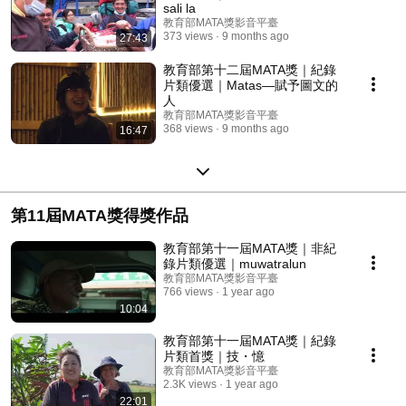
sali la
教育部MATA獎影音平臺
373 views
9 months ago
27:43
教育部第十二屆MATA獎｜紀錄
片類優選｜Matas—賦予圖文的
人
教育部MATA獎影音平臺
368 views
9 months ago
16:47
第11屆MATA獎得獎作品
教育部第十一屆MATA獎｜非紀
錄片類優選｜muwatralun
教育部MATA獎影音平臺
766 views
1 year ago
10:04
教育部第十一屆MATA獎｜紀錄
片類首獎｜技・憶
教育部MATA獎影音平臺
2.3K views
1 year ago
22:01