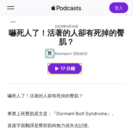
登入
搜尋
2024年4月10日
嚇死人了！活著的人卻有死掉的臀
肌？
首頁
Meetsport 遇動練習
新發現
17 分鐘
熱門排行榜