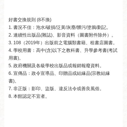
線
上
服
好書交換規則 (8不換)

務
1. 書況不佳：泡水/破損/泛黃/灰塵/髒污/塗鴉/劃記。

2. 連續性出版品(雜誌)、影音資料（圖書附件除外）。

加
3. 108（2019年）出版前之電腦類書籍、租書店圖書。

入
4. 學校用書：高中(含)以下之教科書、升學參考書(考試
圖
用書)。

書
5. 政府機關及各級學校出版品或報銷報廢資料。

館
6. 宣傳品：政令宣導品、印贈品或結緣品(宗教結緣
書)。

常
7. 非正版：影印、盜版、違反法令或善良風俗。

見
8. 本館認定不宜者。
問
答