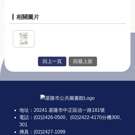
回
首
頁
相關圖片
網
站
導
覽
回上一頁
回最上面
資
料
開
:::
放
宣
告
地址：20241 基隆市中正區信一路181號
隱
電話：(02)2426-0500、(02)2422-4170分機300、
私
301
權
傳真：(02)2427-1099