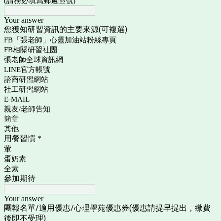
(請務必填寫郵遞區號)
Your answer
您獲知研習資訊的主要來源(可複選)
FB「張老師」心靈加油站粉絲專頁
FB相關研習社團
張老師全球資訊網
LINE官方帳號
諮商研習網站
社工研習網站
E-MAIL
親友/老師告知
簡章
其他
用餐習慣
*
葷
蛋奶素
全素
參加期待
Your answer
團報名單/適用優惠/心理學苑優惠券(優惠請提早提出，繳費
後即不受理)