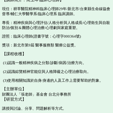
現任：耕莘醫院精神科臨床心理師29年/新北市/台東縣生命線協會
督導/
輔仁大學醫學系
/
臨床心理系 臨床講師
。
專長：精神疾病與心理評估/人格分析與人格成長/心理衛生與自殺
防治/
個別＆團體心理治療
/
心理劇與家庭重塑
。
證照：臨床心理師(證書字號：心理字000364號)
獎項：新北市第9屆 醫事服務類 醫療公益獎。
【課程收穫】
(1)認識一般精神疾病之分類/診斷/病因/治療方向。
(2)認識綜覽精神官能症與人格障礙之心理治療取向。
(3)使用相關知識於自身/身邊的人及工作上需要幫助的對象。
【主辦單位】
財團法人「張老師」基金會 台北分事務所
【研習方式】
講授與討論、分享、問題解析等方式。