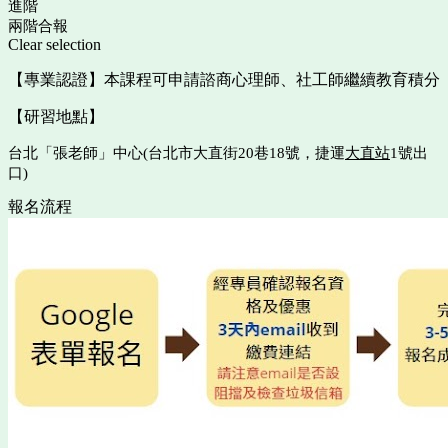
進階
兩階合報
Clear selection
【專業認證】本課程可申請諮商心理師、社工師繼續教育積分
【研習地點】
台北「張老師」中心(台北市大直街20巷18號，捷運
大直站
1號出
口)
報名流程