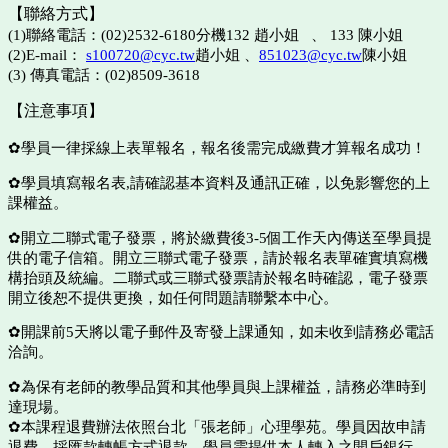
【聯絡方式】
(1)聯絡電話：(02)2532-6180分機132 趙小姐 、 133 陳小姐
(2)E-mail：
s100720@cyc.tw
趙小姐 、
851023@cyc.tw
陳小姐
(3) 傳真電話：(02)8509-3618
【注意事項】
✿學員一律採線上表單報名，報名後需完成繳費才算報名成功！
✿學員填寫報名表,請確認基本資料及通訊正確，以免影響您的上
課權益。
✿開立二聯式電子發票，將於繳費後3-5個工作天內傳送至學員提
供的電子信箱。開立
三聯式電子發票，請於報名表單確實填寫機
構抬頭及統編。二聯式或三聯式發票請於
報名時確認，電子發票
開立後恕不提供更換，如任何問題請聯繫本中心。
✿開課前5天將以電子郵件及寄發上課通知，如未收到請務必電話
洽詢。
✿為保有老師的教學品質和其他學員與上課權益，請務必準時到
達現場。
✿本課程退費辦法依照台北「張老師」心理學苑。學員因故申請
退費，採匯款轉
帳方式退款，學員需提供本人轉入之開戶銀行、