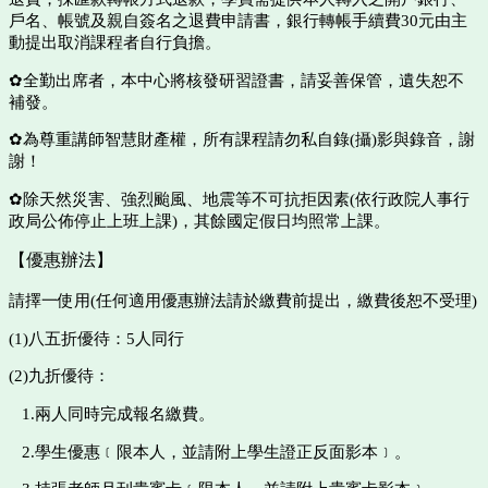
戶名、帳號及親自簽名之退費
申請書，銀行轉帳手續費
30
元由主
動提出取消課程者自行負擔。
✿全勤出席者，本中心將核發研習證書，請妥善保管，遺失恕不
補發。
✿為尊重講師智慧財產權，所有課程請勿私自錄(攝)影與錄音，謝
謝！
✿除天然災害、強烈颱風、地震等不可抗拒因素(依行政院人事行
政局公佈停止上
班上課
)
，其餘國定假日均照常上課。
【優惠辦法】
請擇一使用(任何適用優惠辦法請於繳費前提出，繳費後恕不受理)
(1)八五折優待：5人同行
(2)九折優待：
1.兩人同時完成報名繳費。
2.學生優惠﹝限本人，並請附上學生證正反面影本﹞。