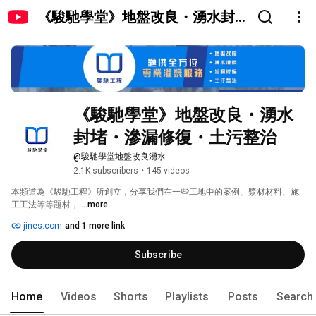
《駿馳學堂》地盤改良・湧水封
堵・滲漏修復・土污整治
《駿馳學堂》地盤改良・湧水
封堵・滲漏修復・土污整治
@駿馳學堂地盤改良湧水
2.1K subscribers
•
145 videos
本頻道為《駿馳工程》所創立，分享我們在一些工地中的案例、漿材材料、施
工工法等等題材， 
...more
jines.com
and 1 more link
Subscribe
Home
Videos
Shorts
Playlists
Posts
Search