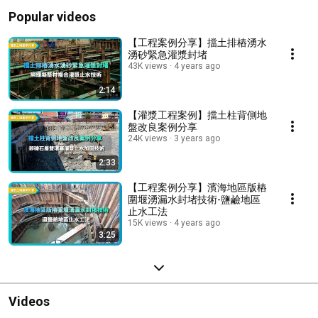
Popular videos
【工程案例分享】擋土排樁湧水
湧砂緊急灌漿封堵
43K views
4 years ago
2:14
【灌漿工程案例】擋土柱背側地
盤改良案例分享
24K views
3 years ago
2:33
【工程案例分享】濱海地區版樁
圍堰湧漏水封堵技術-鹽鹼地區
止水工法
15K views
4 years ago
3:25
Videos