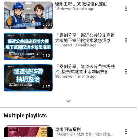
駿馳工程 _ 3S職場優化運動
18 views
3 weeks ago
0:55
「案例分享」鄰近公共設施商辦
大樓地下室開挖湧水緊急灌漿
115 views
3 weeks ago
4:10
「案例分享」隧道破碎帶抽坍整
治_複合式隧道止水加固技術
380 views
1 month ago
4:37
Multiple playlists
專家開講系列
《駿馳學堂》地盤改良・湧水封堵・滲漏修復・土污整治 ·