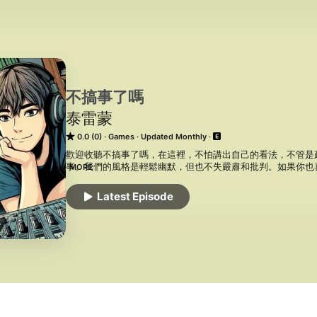
不搞事了嗎
泰雷蒙
0.0 (0)
Games
Updated Monthly
歡迎收聽不搞事了嗎，在這裡，不怕講出自己的看法，不管是
事。我們的風格是輕鬆幽默，但也不失嚴肅和批判。如果你也
MORE
吧！ 

Latest Episode
你可以在 Apple Podcast或 Spotify 上訂閱我們的節目，或者追
新的消息和預告。 

歡迎追蹤我們的 IG: haigan_gaoshi 

以及歡迎來信:mrleo2257@gmail.com 

還敢搞事相關連結:https://gaushr1.soci.vip/ 

https://seven.fyi/haigan_gaoshi 

-- 
