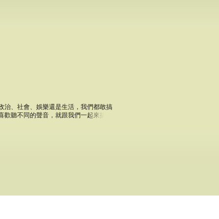
政治、社會、娛樂還是生活，我們都敢搞
喜歡聽不同的聲音，就跟我們一起來搞事
蹤我們的 IG: haigan_gaoshi 來獲得最