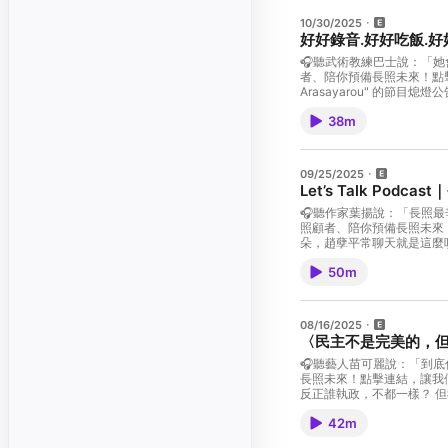
10/30/2025
好好錄音.好好吃飯.好
🎧聽武術教練巴士說：「她會重複問問題、一直
者、陪你預備長照未來！點擊連結，讓我們有機會不在照顧困境掙扎。 —— 
Arasayarou" 的節目熄燈公告 我沒講完全 其實我想分享的內容是: 『我們曾說：「認真聽長知識、輕鬆聽好舒服」，是我們製作節目的初衷。五年來，從日本談生活、
錄音的努力調整，我們一路陪伴大家。只是五年
38m
位主持人對於節目的期待、
整而體面的收尾。』 這才是我完整想跟大家分享的內容。 然後想順便跟大家說，這幾集一直大量提到疫情過後我的狀況、其實不是想賣慘或怎樣 是因為看到身邊也有類似的人有類似
的經驗，所以原本想用親身經驗用自我分享的方式 希望可以幫助到更多情況的人。 然後中間有提到代
門代購 日本電影周邊代購-朋友的 加入會員，支持節目： https://gaushr.firstory.io/join 留言告訴我你對這一集的想法：
09/25/2025
Let’s Talk Podc
🎧聽作家葉揚說：「長照最辛苦
照顧者、陪你預備長照未來！點擊連結，讓我們有機會不在照顧困境掙扎。 
朵，趙孽平常聊天就是這麼吵((大笑 加入會員，支持節目： https://open.firstory.me/user/ckeofq96h8rtc0839
50m
08/16/2025
〈民主不是完美的，但
🎧聽藝人苗可麗說：「到底什麼
長照未來！點擊連結，讓我們有機會不在照顧困境掙扎。 —— 以上為 Firstory Pod
反正誰執政，不都一樣？ 但我自己心裡會再問：真的一樣嗎？ 執政有錯，還能檢討、能修正。 可是如果是親中、賣台——那還有回頭路嗎？ 所以這集，我想跟大家聊聊， 我們到底
在捍衛什麼，又為什麼不能放手。 藝能館 加入會員，支持節目： https://open.firstory.me/user/ckeofq96h8rtc0839ng2
42m