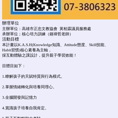
辦理單位
主辦單位：高雄市正忠文教協會 黃柏霖議員服務處
承辦單位；核心培力訓練（鐘禕哲老師）
活動目標
本計畫以K.A.S.H(Knowledge知識、Attitude態度、Skill技能、
Habit習慣)核心素養為主軸，
採互動體驗之課設計，提升親子學習效能！
目體目如下：
1.瞭解孩子的天賦特質與行為模式。
2.掌握情緒轉化與培養同理心。
3.全腦開發與記憶力
4.賞識孩子培養自我肯定。