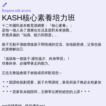
Request edit access
KASH核心素養培力班
十二年國民基本教育課網要：『核心素養』；
是指一個人為了適應在生活及面對未來挑戰，
所應具備的『知識、能力與態度』。
親子互動不僅能增進親子間情感的交流、加強親密感，父母也藉
此更瞭解自己.
『成就每一個孩子:適性揚才、終身學習』！
培養終身、必備帶著走的能力。
正忠文教協會親子效能成長班歡迎您～
＊＊因課程規劃需要，親子共學課程，家長與孩子務必全程參加
＊＊
＊＊＊若家長未能陪同，主辦單位將拒絕您的上課＊＊＊