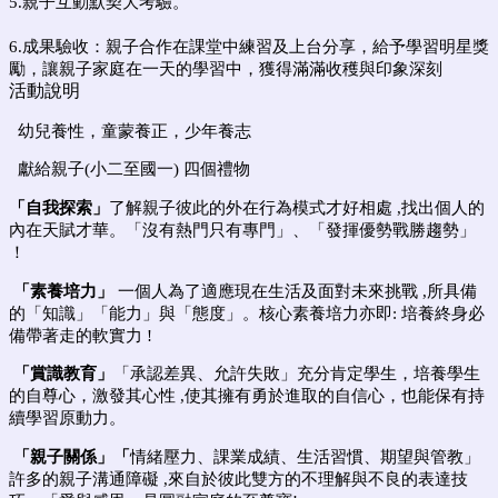
5.親子互動默契大考驗。
6.成果驗收：親子合作在課堂中練習及上台分享，給予學習明星獎
勵，讓親子家庭在一天的學習中，獲得滿滿收穫與印象深刻
活動說明
幼兒養性，童蒙養正，少年養志
獻給親子
(
小二至國一
)
四個禮物
「自我探索」
了解親子彼此的外在行為模式才好相處
,
找出個人的
內在天賦才華。
「沒有熱門只有專門」、「發揮優勢戰勝趨勢」
！
「素養培力」
一個人為了適應現在生活及面對未來挑戰
,所具備
的「知識」「能力」
與「態度」。核心素養培力亦即
:
培養終身必
備帶著走的軟實力
!
「賞識教育」
「承認差異、允許失敗」充分肯定學生，培養學生
的自尊心，激發
其心性
,
使其擁有勇於進取的自信心，也能保有持
續學習原動力。
「親子關係」
「
情緒壓力、課業成績、生活習慣、期望與管教」
許多的親子溝通
障礙
,
來自於彼此雙方的不理解與不良的表達技