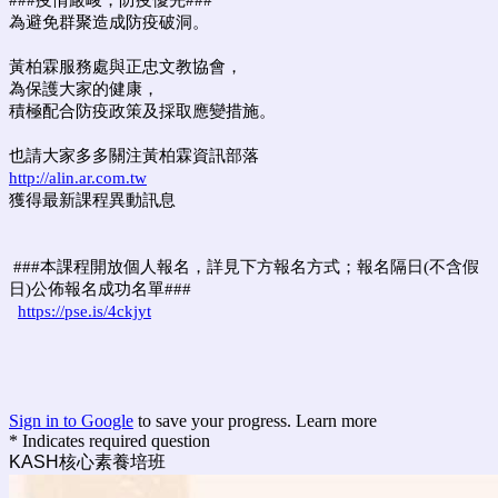
###疫情嚴峻，防疫優先###
為避免群聚造成防疫破洞。
黃柏霖服務處與正忠文教協會，
為保護大家的健康，
積極配合防疫政策及採取應變措施。
也請大家多多關注黃柏霖資訊部落
http://alin.ar.com.tw
獲得最新課程異動訊息
###本課程開放個人報名，詳見下方報名方式；報名隔日(不含假
日)公佈報名成功名單###
https://pse.is/4ckjyt
Sign in to Google
to save your progress.
Learn more
* Indicates required question
KASH核心素養培班