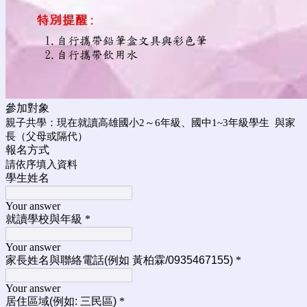
參加對象
親子共學：現在就讀高雄國小2～6年級、國中1~3年級學生 與家
長（父母或隔代）
報名方式
請依序填入資料
學生姓名
Your answer
就讀學校與年級
*
Your answer
家長姓名與聯絡電話(例如 黃柏霖/0935467155)
*
Your answer
居住區域(例如: 三民區)
*