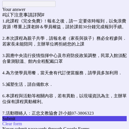
Your answer
#以下注意事請詳閱#
1.此課程《完全免費》! 報名之後，請一 定要依時報到，以免浪費
資源 !尊重上課老師＆學員權益，請於課前30分鐘完成報到手續。
2.本次課程為親子共學，請報名者（家長與孩子）務必全程參與．
若家長未能陪同，主辦單位將拒絕您的上課
3.因應中央流行疫情指揮中心及市府防疫政策調整，民眾入館須配
合量測額溫、館內全程配戴口罩
4.為方便學員用餐，當天會有代訂便當服務，請學員多加利用．
5.減塑生活，請自備飲水．
6.本課程與活動等相關內容，若有異動，以現場資訊為主，主辦單
位保有課程異動權利。
7.活動聯絡人：正忠文教協會 許小姐07-3806323
Submit
Clear form
Never submit passwords through Google Forms.