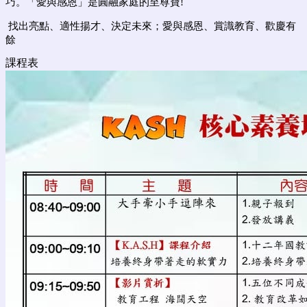
巧。「愛與感恩」是
圓融家庭的至尊寶
!
找出亮點、適性揚才、決定未來；
愛與感恩、賞識教育、歡慶有
餘
課程表