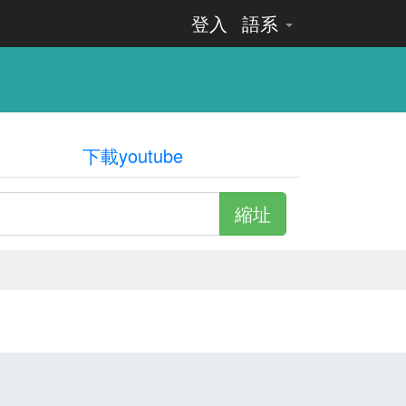
登入
語系
下載youtube
縮址