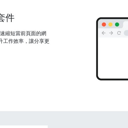
套件
能夠快速縮短當前頁面的網
升工作效率，讓分享更