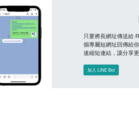
只要將長網址傳送給 Reu
個專屬短網址回傳給你
速縮短連結，讓分享
加入 LINE Bot
常見問題 FAQ