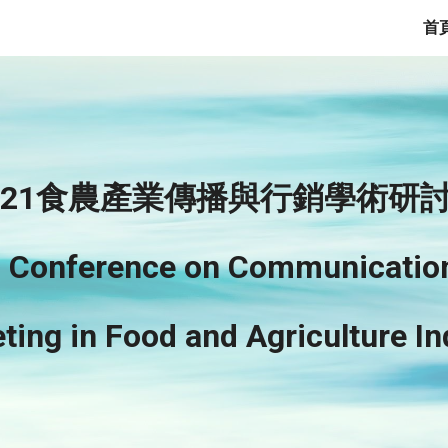
首
ip to main content
Skip to navigat
2
1
食農產業傳播與行銷學術研
 
Conference 
on 
C
ommunicatio
ting in 
F
ood and 
A
griculture 
I
n