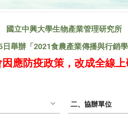
國立中興大學
生物產業管理研究所
5
日舉辦「202
1
食農產業傳播與行銷學
會因應防疫政策，
改成全線上
二、協辦單位