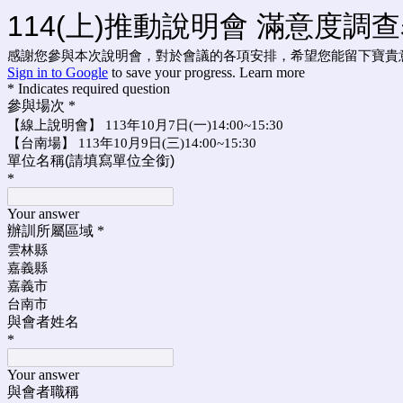
114(上)推動說明會 滿意度調
感謝您參與本次說明會，對於會議的各項安排，希望您能留下寶貴
Sign in to Google
to save your progress.
Learn more
* Indicates required question
參與場次
*
【線上說明會】 113年10月7日(一)14:00~15:30
【台南場】 113年10月9日(三)14:00~15:30
單位名稱(請填寫單位全銜)
*
Your answer
辦訓所屬區域
*
雲林縣
嘉義縣
嘉義市
台南市
與會者姓名
*
Your answer
與會者職稱