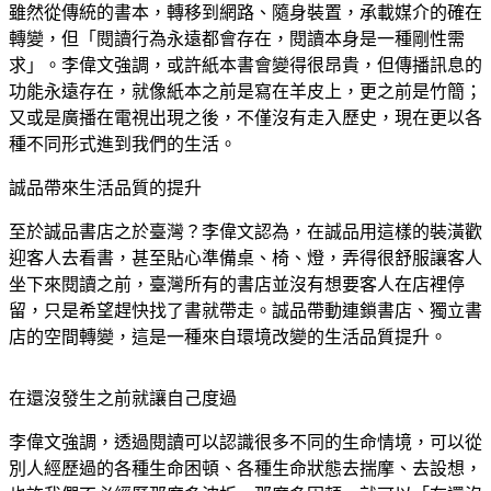
雖然從傳統的書本，轉移到網路、隨身裝置，承載媒介的確在
轉變，但「閱讀行為永遠都會存在，
閱讀本身是一種剛性需
求
」。李偉文強調，或許紙本書會變得很昂貴，但傳播訊息的
功能永遠存在，就像紙本之前是寫在羊皮上，更之前是竹簡；
又或是廣播在電視出現之後，不僅沒有走入歷史，現在更以各
種不同形式進到我們的生活。
誠品帶來生活品質的提升
至於誠品書店之於臺灣？李偉文認為，在誠品用這樣的裝潢歡
迎客人去看書，甚至貼心準備桌、椅、燈，弄得很舒服讓客人
坐下來閱讀之前，臺灣所有的書店並沒有想要客人在店裡停
留，只是希望趕快找了書就帶走。誠品帶動連鎖書店、獨立書
店的空間轉變，這是一種來自環境改變的生活品質提升。
在還沒發生之前就讓自己度過
李偉文強調，透過閱讀可以認識很多不同的生命情境，可以從
別人經歷過的各種生命困頓、各種生命狀態去揣摩、去設想，