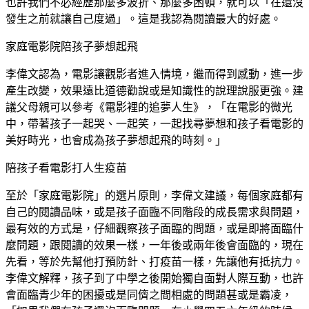
也許我們不必經歷那麼多波折、那麼多困頓，就可以「在還沒
發生之前就讓自己度過」。這是我認為閱讀最大的好處。
家庭電影院陪孩子夢想起飛
李偉文認為，電影讓觀影者進入情境，繼而得到感動，進一步
產生改變，效果遠比道德勸說或是知識性的說理說服更強。建
議父母親可以參考《電影裡的追夢人生》，「在電影的微光
中，帶著孩子一起哭、一起笑，一起找尋夢想和孩子看電影的
美好時光，也會成為孩子夢想起飛的時刻。」
陪孩子看電影打人生疫苗
至於「家庭電影院」的選片原則，李偉文建議，每個家庭都有
自己的閱讀品味，或是孩子面臨不同階段的成長需求與問題，
最有效的方式是，仔細觀察孩子面臨的問題，或是即將面臨什
麼問題，跟閱讀的效果一樣，一年後或兩年後會面臨的，現在
先看，等於先幫他打預防針、打疫苗一樣，先讓他有抵抗力。
李偉文解釋，孩子到了中學之後開始獨自面對人際互動，也許
會面臨青少年的困擾或是同儕之間相處的問題甚或是霸凌，