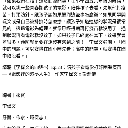
「如果我們在孩子還沒面臨問題，在小學四五六年級的時候，
就可以挑一些青春期孩子的電影，陪伴孩子去看，先幫他打疫
苗、打預防針。跟孩子談如果遇到這些事怎麼辦？如果同學開
玩笑或是自己被排擠時怎麼辦？讓孩子知道這樣的狀況是很常
見的，透過電影先處理。就像已經得病再打疫苗就沒用了，遇
到狀況再看電影就沒效了，如果孩子已經處在當下，效果就會
差很多，預防就是要在還沒有遇到之前！」李偉文強調，「國
中的問題，可以安排在國小時先看；高中的問題，就安排在國
中階段看。」
請聽【李偉文的88與∞】Ep.23：陪孩子看電影打好困頓疫苗
—《電影裡的追夢人生》_作家李偉文ｘ彭瀞儀
聽書｜來賓
李偉文
牙醫、作家、環保志工