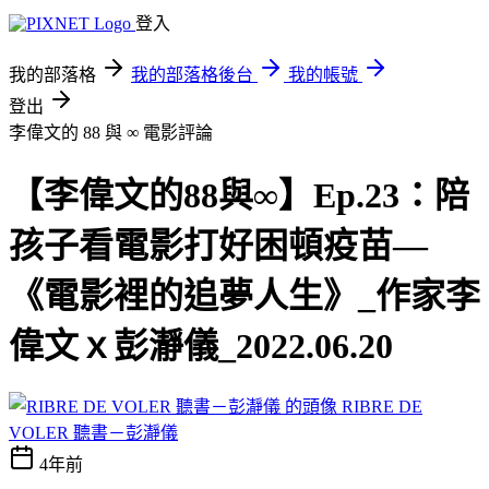
登入
我的部落格
我的部落格後台
我的帳號
登出
李偉文的 88 與 ∞
電影評論
【李偉文的88與∞】Ep.23：陪
孩子看電影打好困頓疫苗—
《電影裡的追夢人生》_作家李
偉文ｘ彭瀞儀_2022.06.20
RIBRE DE
VOLER 聽書－彭瀞儀
4年前