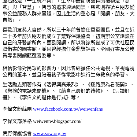
座右銘是「一生玩不夠」，生命中最期盼獲得的禮物是「慈
悲」與「智慧」，智慧的追求透過閱讀，慈悲則靠號召朋友從
事公益服務人群來實踐，因此生活的重心是「閱讀、朋友、大
自然」。
喜歡朋友與大自然，所以三十年前曾擔任童軍團長，並且在近
二十多年前與朋友們成立了荒野保護協會，初期辦公室還設在
自己的牙醫診所內。喜歡閱讀，所以將診所變成了可供社區民
眾借書的圖書館，並且曾經擔任金鼎獎評審、全國好書及公務
員專書閱讀甄選審委等。
相信影像對民眾的影響力，因此曾經擔任公共電視、華視電視
公司的董事，並且陪著孩子從電影中進行生命教育的學習。
生活勵志類著作有《活得興高采烈》、《迷路原為看花開》、
《您撥的電話未開機》、《給自己最好的禮物》、《只讀好
冊》、《李偉文的退休進行式》等。
李偉文粉絲團
www.facebook.com.tw/weiwenfans
李偉文部落格 weiwentw.blogspot.com/
荒野保護協會
www.sow.org.tw