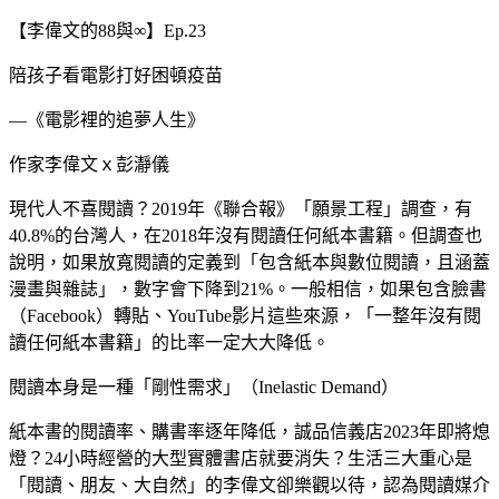
【李偉文的88與∞】Ep.23
陪孩子看電影打好困頓疫苗
—《電影裡的追夢人生》
作家李偉文ｘ彭瀞儀
現代人不喜閱讀？2019年《聯合報》「願景工程」調查，有
40.8%的台灣人，在2018年沒有閱讀任何紙本書籍。但調查也
說明，如果放寬閱讀的定義到「包含紙本與數位閱讀，且涵蓋
漫畫與雜誌」，數字會下降到21%。一般相信，如果包含臉書
（Facebook）轉貼、YouTube影片這些來源，「一整年沒有閱
讀任何紙本書籍」的比率一定大大降低。
閱讀本身是一種「剛性需求」（Inelastic Demand）
紙本書的閱讀率、購書率逐年降低，誠品信義店2023年即將熄
燈？24小時經營的大型實體書店就要消失？生活三大重心是
「閱讀、朋友、大自然」的李偉文卻樂觀以待，認為閱讀媒介