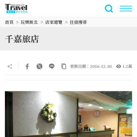
跳
到
全文檢索
主
首頁
玩樂新北
店家總覽
住宿搜尋
要
內
千嘉旅店
容
區
塊
更新日期：2016-12-30
1.2萬