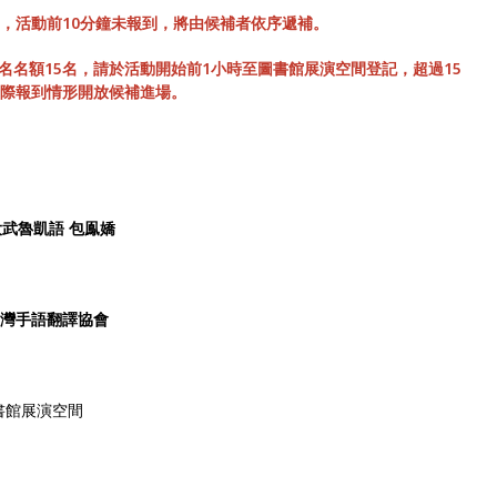
到，活動前10分鐘未報到，將由候補者依序遞補。
名名額15名，請於活動開始前1小時至圖書館展演空間登記，超過15
實際報到情形開放候補進場。
-大武魯凱語 包鳯嬌
人台灣手語翻譯協會
書館展演空間