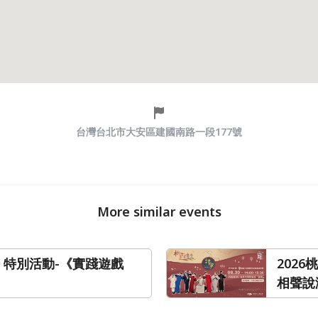
台灣台北市大安區建國南路一段177號
More similar events
語 特別活動-《實踐遊戲
202
相聲說
語「變