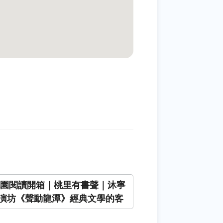
6桃園閱讀開箱｜桃里有書聲｜沐寧
演坊《聲動龍潭》經典文學的客
聲」