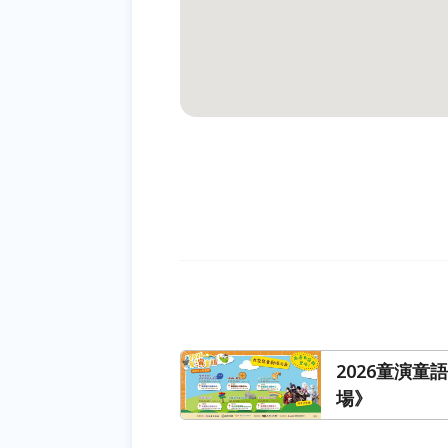
2026童演童
場》