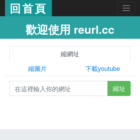
回首頁
歡迎使用 reurl.cc
縮網址
縮圖片
下載youtube
縮址