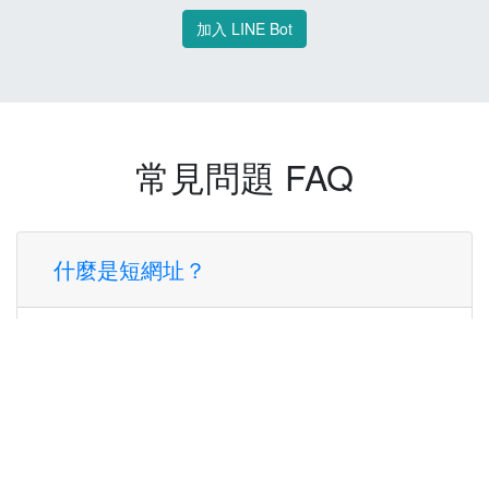
加入 LINE Bot
常見問題 FAQ
什麼是短網址？
短網址是一種將長網址轉換成簡短網址的服
務，讓您可以更方便地分享連結。
使用短網址有什麼好處？