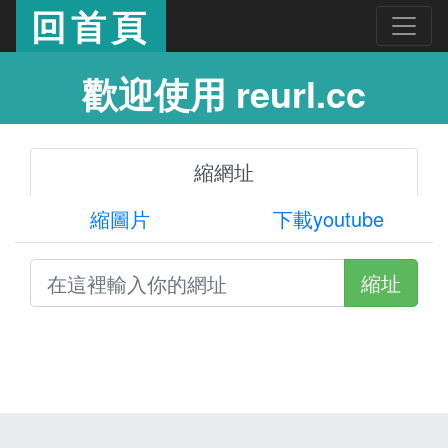
回首頁
歡迎使用 reurl.cc
縮網址
縮圖片
下載youtube
縮址