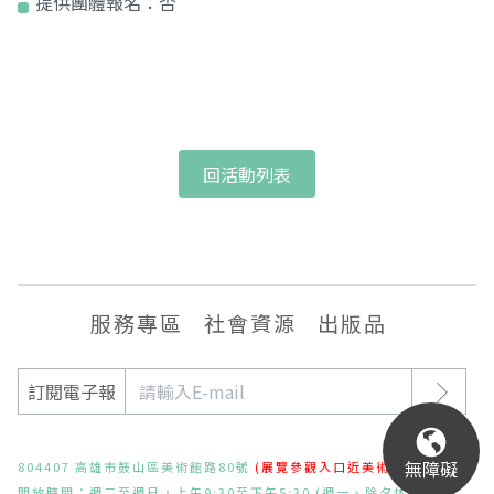
提供團體報名：
否
回活動列表
服務專區
社會資源
出版品
訂閱電子報
無障礙
804407 高雄市鼓山區美術館路80號
(展覽參觀入口近美術東二路)
開放時間：週二至週日，上午9:30至下午5:30 (週一、除夕休館)