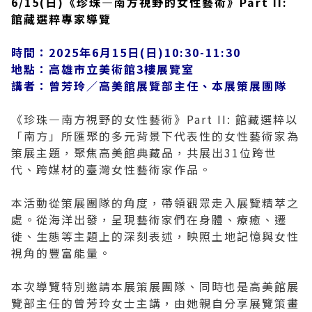
6/15(日)《珍珠—南方視野的女性藝術》Part II:
館藏選粹專家導覽
2019 奔‧月—劉國松
時間：2025年6月15日(日)10:30-11:30
地點：高雄市立美術館3樓展覽室
講者：曾芳玲／高美館展覽部主任、本展策展團隊
《珍珠—南方視野的女性藝術》Part II: 館藏選粹以
「南方」所匯聚的多元背景下代表性的女性藝術家為
策展主題，聚焦高美館典藏品，共展出31位跨世
代、跨媒材的臺灣女性藝術家作品。
本活動從策展團隊的角度，帶領觀眾走入展覽精萃之
處。從海洋出發，呈現藝術家們在身體、療癒、遷
徙、生態等主題上的深刻表述，映照土地記憶與女性
視角的豐富能量。
本次導覽特別邀請本展策展團隊、同時也是高美館展
覽部主任的曾芳玲女士主講，由她親自分享展覽策畫