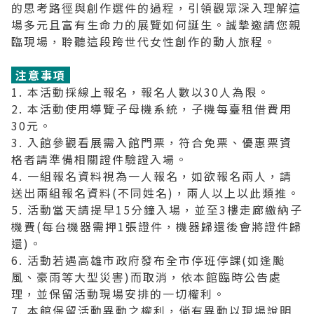
的思考路徑與創作選件的過程，引領觀眾深入理解這
場多元且富有生命力的展覽如何誕生。誠摯邀請您親
臨現場，聆聽這段跨世代女性創作的動人旅程。
注意事項
1. 本活動採線上報名，報名人數以30人為限。
2. 本活動使用導覽子母機系統，子機每臺租借費用
30元。
3. 入館參觀看展需入館門票，符合免票、優惠票資
格者請準備相關證件驗證入場。
4. 一組報名資料視為一人報名，如欲報名兩人，請
送出兩組報名資料(不同姓名)，兩人以上以此類推。
5. 活動當天請提早15分鐘入場，並至3樓走廊繳納子
機費(每台機器需押1張證件，機器歸還後會將證件歸
還)。
6. 活動若遇高雄市政府發布全市停班停課(如逢颱
風、豪雨等大型災害)而取消，依本館臨時公告處
理，並保留活動現場安排的一切權利。
7. 本館保留活動異動之權利，倘有異動以現場說明