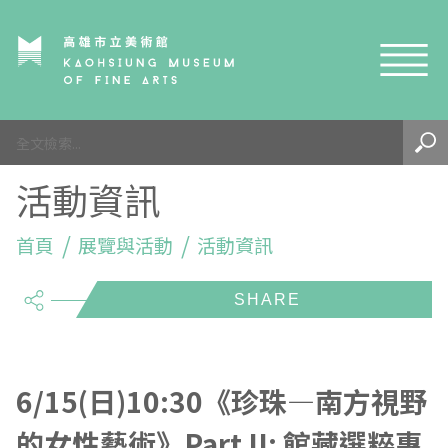
網站導覽
最新訊息
活動資訊
參觀資訊
展覽與活動
首頁
參觀須知
展覽與活動
活動資訊
share
典藏與研究
環境介紹
展覽資訊
開館時間
線上藝廊
導覽及服務
活動資訊
典藏
參觀票價與須知
高美館
關於我們
藝術之旅
徵件辦法
研究資源
藝術閱聽
交通資訊
兒童美術館
高美館
典藏查詢
6/15(日)10:30《珍珠—南方視野
的女性藝術》Part II: 館藏選粹專
研究出版
線上展覽
高美館
藝術生態園區
兒童美術館
高美書屋
精選典藏
藝術認證 / 百夜默讀 / 高雄ART青
雄雄藝見你│Podcast