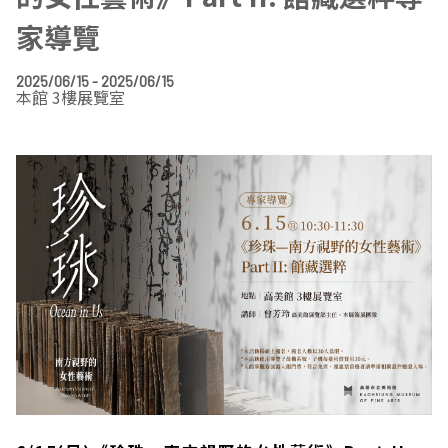
EN
TW
家導覽
線上學習
AR/VR體驗
兒童美術館
無障礙服務專區
三秌茶屋
典藏圖檔申請
南島當代記憶工程
系列出版
時代之聲│Podcasts
珍珠—南方視野的女性藝術
關於高美館/年報
2025/06/15 - 2025/06/15
線上學習資源
藝術生態園區
易讀手冊
Pasadena
視覺藝術影像資料庫
線上書
典藏賞析│Podcasts
多元史觀特藏室二部曲：南方作為衝撞之所
寓懷的行板：劉生容研究展
關於館長
關於兒童美術館
本館 3樓展覽室
高美之友
Pinkoi 電商平台
視覺影像資料庫│影音紀錄
流於形式—梁任宏個展(1999-2024)
來自大地的祝福— 2019-2020典藏捐贈展
相遇在南方 - 教/學包
組織職掌
藝術認證│高美館館刊
透景線：實境的疊隱與擴張
感知棲所— 關鍵典藏2019-2020
美術資源教室-手作課程
規劃傳承
美術館會員
百夜藝術默讀│典藏閱讀
民・間
南方作為相遇之所
藝術遊戲號
高美館大事記
合作夥伴
南島當代記憶工程│資料庫
2022高雄獎
感動兔 高美特展
畫想想‧想畫畫
典藏3D手上Run
2021 TAKAO．台客．南方HUE：李俊賢
感動虎 高美特展
尋寶高雄 - 校園推廣教材
2021高雄獎
感動牛 高美特展
南方作為相遇之所
感動鼠 高美特展