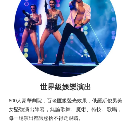
世界級娛樂演出
800人豪華劇院，百老匯級聲光效果，俄羅斯俊男美
女堅強演出陣容，無論歌舞、魔術、特技、歌唱，
每一場演出都讓您捨不得眨眼睛。