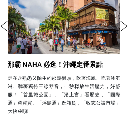
Previous
Next
石垣島 ISHIGAKI 必玩！五彩繽紛
三大島
著冰淇
，好舒
米其林綠色指南日本版三星景點「川平灣」，
「國際
步雪白沙灘與七色漸層海；「石垣八重山民俗
市場」
琉球傳統服飾與民謠表演。記得必吃美味黑毛
料理，7～8月觀星旺季別忘抬頭看銀河。