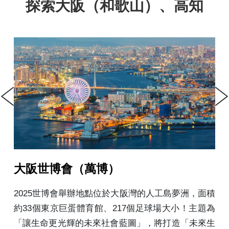
探索大阪（和歌山）、高知
Previous
Next
和歌山城
人工島夢洲，面積
和歌山城是日本100名城之一，與
球場大小！主題為
稱日本三大連立式平山城，因為位
，將打造「未來生
又稱為虎伏城。自江戶時代的內郭