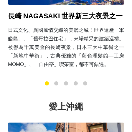
大夜景之一
熊本KUMAMOTO 熊本熊
世界遺產「軍
當郵輪靠岸八代港口，別錯過以熊本熊
的建築巡禮。
本熊特色公園」超大的6公尺熊本熊超
中華街之一
拍，總共有84座熊熊雕像，出沒在整個
髮館—工房
要留好拍照時間！
錯過。
1
2
3
4
5
愛上沖繩