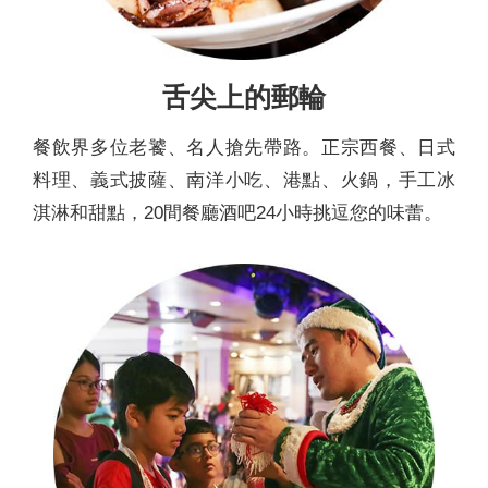
舌尖上的郵輪
餐飲界多位老饕、名人搶先帶路。正宗西餐、日式
料理、義式披薩、南洋小吃、港點、火鍋，手工冰
淇淋和甜點，20間餐廳酒吧24小時挑逗您的味蕾。