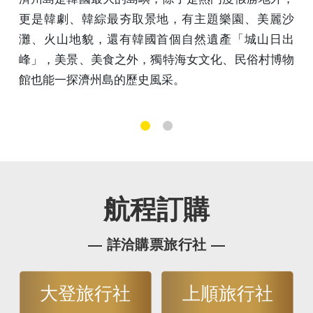
題樂園、美麗沙
務貿易，旅遊觀光、電影文化更是
遺產「城山日出
海雲台、熱門的膠囊小火車、鑽石
文化、民俗村博物
村，都是釜山知名景點，而老饕們
海鮮美食與銅板價的街頭小吃！
1
2
航程訂購
— 詳洽購票旅行社 —
大登旅行社
上順旅行社