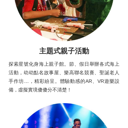
主題式親子活動
探索星號化身海上親子館。節、假日舉辦各式海上
活動，幼幼點名故事屋、樂高聯名競賽、聖誕老人
手作坊…，精彩紛呈。體驗動感的AR、VR遊樂設
備，虛擬實境傻傻分不清楚！