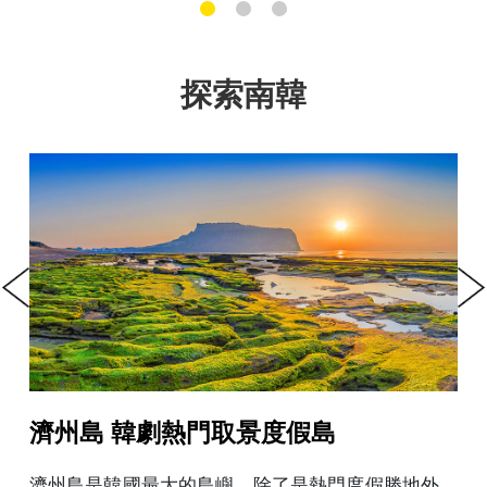
1
2
3
探索南韓
Previous
Next
島
釜山 悠閒又繁忙的第一大
熱門度假勝地外，
釜山是韓國南部最大城市，也是最