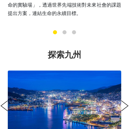
對未來社會的課題
立的圍牆）附近有一部分現今已變
庭園、歷史館以及動物園等值得參
1
2
3
探索九州
Previous
Next