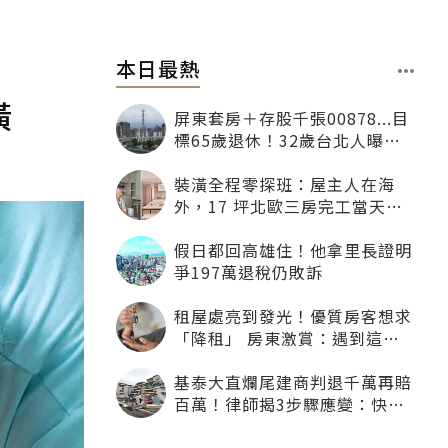
本日最熱
潢
屏東套房＋存股千張00878...目
標65歲退休！32歲台北人曝：
現在已有243張
裝潢全程零探班：屋主人在海
外，17 坪北歐三房完工當天才
「開箱」
假日都回高雄住！他拿里長證明
爭197萬退稅仍敗訴
租屋處亮到發光！優質房客想求
「降租」 房東激賞：遇到這種
一定降
基泰大直爛尾建商判退千萬再賠
百萬！律師揭3步驟應變：快通
知銀行止付搶救自備款