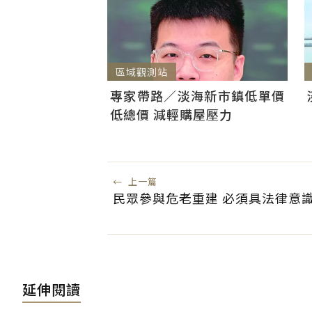
區域觀測站
專家帶路／淡海新市鎮低單價
低總價 減輕購屋壓力
←
上一篇
民眾參與危老重建 必須具法律意
延伸閱讀