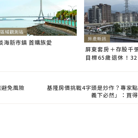
區域觀測站
房產新訊
淡海新市鎮 首購族愛
屏東套房＋存股千張00
目標65歲退休！3
曝：現在已有243張
識避免風險
基隆房價挑戰4字頭是炒作？專家
義下必然」：買得