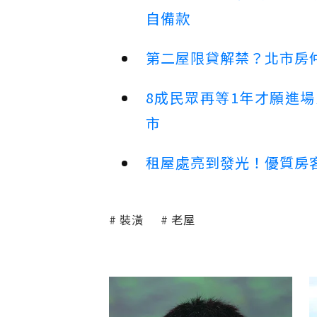
自備款
第二屋限貸解禁？北市房
8成民眾再等1年才願進
市
租屋處亮到發光！優質房
裝潢
老屋