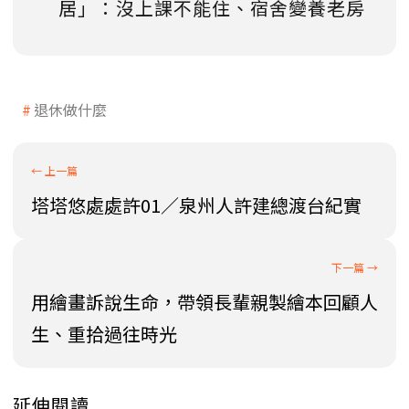
居」：沒上課不能住、宿舍變養老房
退休做什麼
塔塔悠處處許01／泉州人許建總渡台紀實
用繪畫訴說生命，帶領長輩親製繪本回顧人
生、重拾過往時光
延伸閱讀