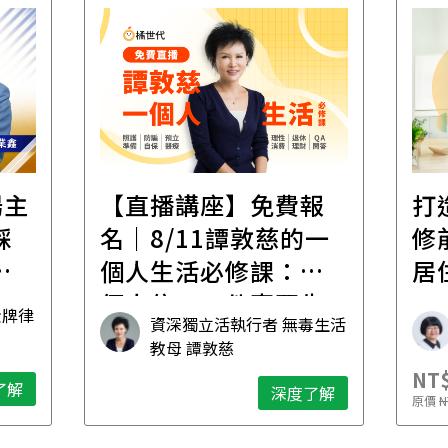
場主
【直播講座】免費報
打
踩
名｜8/11譚敦慈的一
修
職
個人生活必修課：一
居
個人住，五件事要先
金牌律
資深獨立活執行者 無毒生活
想清楚！
教母 譚敦慈
NT$
了解
深度了解
原價
N