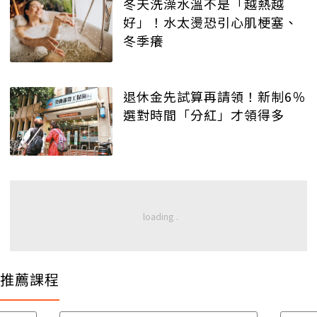
冬天洗澡水溫不是「越熱越
好」！水太燙恐引心肌梗塞、
冬季癢
退休金先試算再請領！新制6％
選對時間「分紅」才領得多
推薦課程