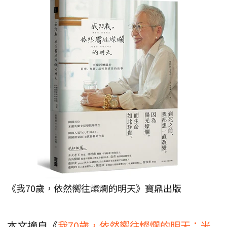
《我70歲，依然嚮往燦爛的明天》寶鼎出版
本文摘自《
我70歲，依然嚮往燦爛的明天：米