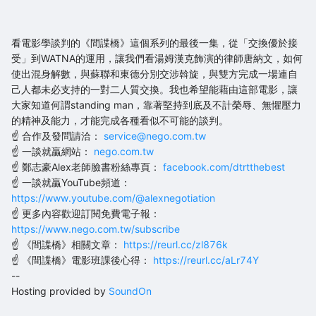
看電影學談判的《間諜橋》這個系列的最後一集，從「交換優於接
受」到WATNA的運用，讓我們看湯姆漢克飾演的律師唐納文，如何
使出混身解數，與蘇聯和東德分別交涉斡旋，與雙方完成一場連自
己人都未必支持的一對二人質交換。我也希望能藉由這部電影，讓
大家知道何謂standing man，靠著堅持到底及不計榮辱、無懼壓力
的精神及能力，才能完成各種看似不可能的談判。
☝️ 合作及發問請洽：
service@nego.com.tw
☝️ 一談就贏網站：
nego.com.tw
☝️ 鄭志豪Alex老師臉書粉絲專頁：
facebook.com/dtrtthebest
☝️ 一談就贏YouTube頻道：
https://www.youtube.com/@alexnegotiation
☝ 更多內容歡迎訂閱免費電子報：
https://www.nego.com.tw/subscribe
☝ 《間諜橋》相關文章：
https://reurl.cc/zl876k
☝ 《間諜橋》電影班課後心得：
https://reurl.cc/aLr74Y
--
Hosting provided by
SoundOn