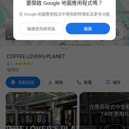
要開啟 Google 地圖應用程式嗎？
在 Google 地圖應用程式中使用即時導航及更多功能
繼續使用網頁版
繼續


COFFEE LOVER's PLANET
4.1
咖啡店




規劃路線
開始
致電
儲存
在應用程式中查
1408 張相