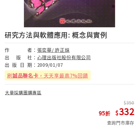
研究方法與軟體應用: 概念與實例
作
者：
張奕華/ 許正妹
出
版
社：
心理出版社股份有限公司
出
版
日
期：
2009/01/07
刷
誠品聯名卡
，天天享最高7%回饋
大量採購團購專區
350
332
95
查詢門市庫存