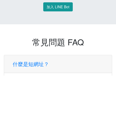
加入 LINE Bot
常見問題 FAQ
什麼是短網址？
短網址是一種將長網址轉換成簡短網址的服
務，讓您可以更方便地分享連結。
使用短網址有什麼好處？