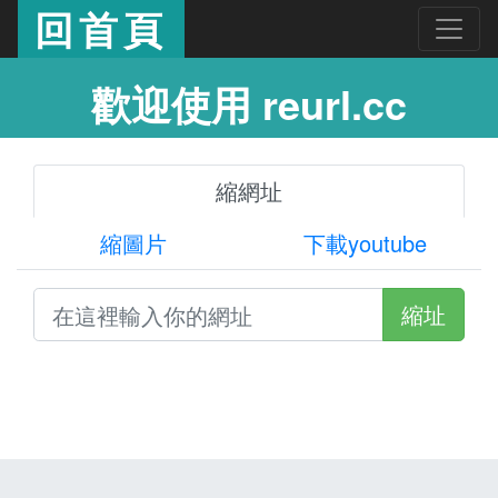
回首頁
歡迎使用 reurl.cc
縮網址
縮圖片
下載youtube
縮址