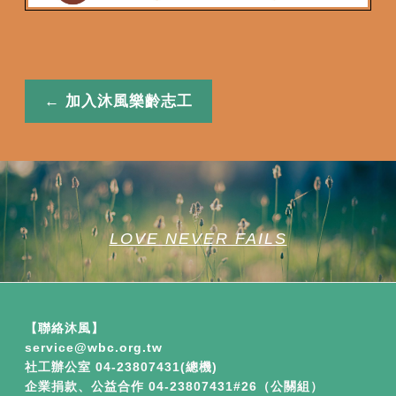
← 加入沐風樂齡志工
LOVE NEVER FAILS
【聯絡沐風】
service​
@wbc.org.tw
社工辦公室 04-23807431(總機)
企業捐款、公益合作
04-23807431#26（公關組）