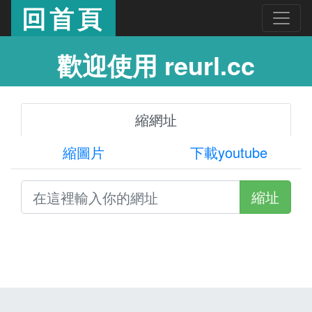
回首頁
歡迎使用 reurl.cc
縮網址
縮圖片
下載youtube
縮址