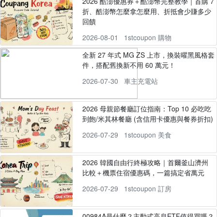
2026 酷澎優惠券＋酷澎幣完整教學｜首購 7
折、酷澎幣怎麼拿怎麼用、折抵會少賺多少
回饋
2026-08-01
1stcoupon 購物
全新 27 年式 MG ZS 上市，換裝曜黑風格套
件，搭配舊換新不用 60 萬元！
2026-07-30
車主充電站
2026 母親節餐廳訂位指南：Top 10 必吃吃
到飽/米其林餐廳 (含信用卡優惠與餐券折扣)
2026-07-29
1stcoupon 美食
2026 韓國自由行終極攻略｜首爾釜山濟州
比較＋機票住宿優惠碼，一篇搞定省萬元
2026-07-29
1stcoupon 訂房
00984A是什麼？主動式高息ETF值得買嗎？