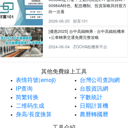
00984A特色、配息機制、投資策略與持股方
向一次看
2026-06-20
財富101
[優惠2025] 台中高鐵轉乘 - 台中高鐵租機車
+公車轉乘交通免費完整攻略
2024-06-04
ZOCHA租機車平台
其他免費線上工具
表情符號(emoji)
台灣公司查詢網
IP查询
台股資訊網
简繁转换
字數統計
二维码生成
日期計算機
身高/長度換算
農曆轉國曆
工具介紹