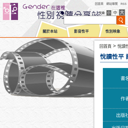
回首頁
網站導覽
RSS
大
中
小
字級:
關於本站
影音性平
性別映象
>
回首頁
悅讀
悅讀性平 
書
作
出版