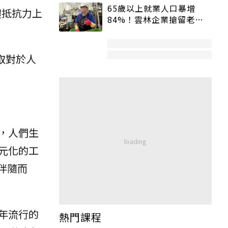
65歲以上就業人口暴增
體抵抗力上
84%！雲林企業搶留老員
工：穩定性高、經驗豐富
取對於人
，人們生
元化的工
伴隨而
年流行的
熱門課程