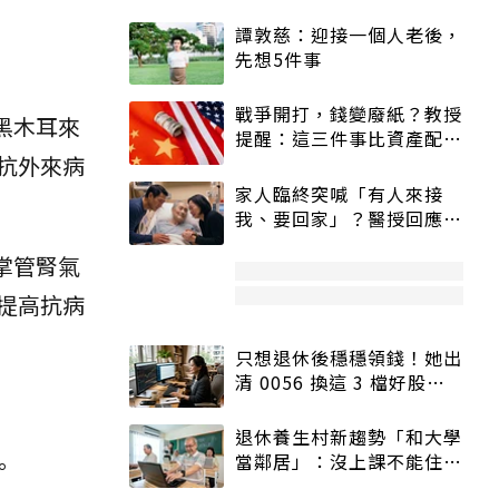
譚敦慈：迎接一個人老後，
先想5件事
戰爭開打，錢變廢紙？教授
黑木耳來
提醒：這三件事比資產配置
抗外來病
更重要！
家人臨終突喊「有人來接
我、要回家」？醫授回應方
式快學：避免抱憾終生
掌管腎氣
提高抗病
只想退休後穩穩領錢！她出
清 0056 換這 3 檔好股：
股價高點照樣買
退休養生村新趨勢「和大學
當鄰居」：沒上課不能住、
。
宿舍變養老房