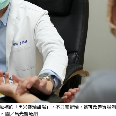
滋補的「黑米養精甜湯」，不只養腎精，還可改善胃腸消
。 圖／馬光醫療網