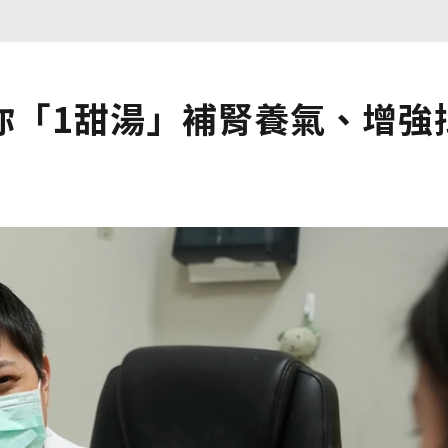
你「1甜湯」補腎養氣、增強