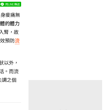
用LINE傳送
全身痠痛無
體的體力
入腎，故
效預防
流
狀以外，
活。而流
失調之個