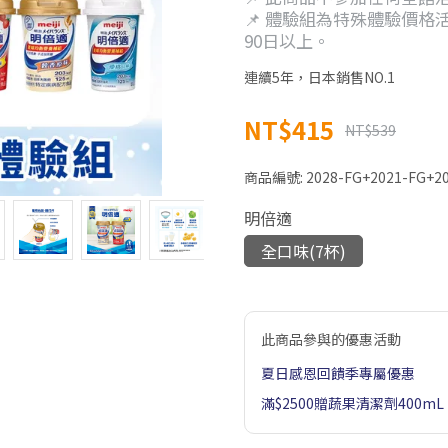
📌 體驗組為特殊體驗價
90日以上。
連續5年，日本銷售NO.1
NT$415
NT$539
商品編號:
2028-FG+2021-FG+2
明倍適
全口味(7杯)
此商品參與的優惠活動
夏日感恩回饋季專屬優惠
滿$2500贈蔬果清潔劑400mL