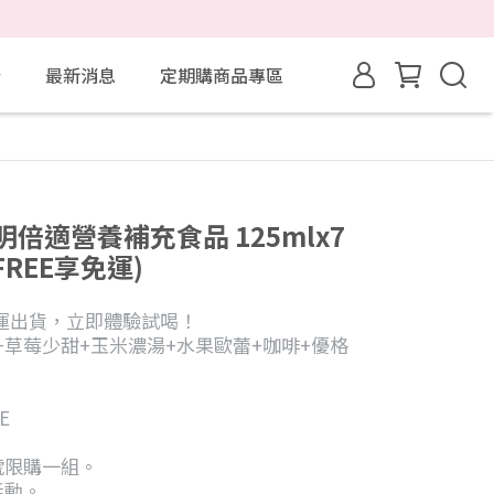
粉
最新消息
定期購商品專區
明倍適營養補充食品 125mlx7
FREE享免運)
享免運出貨，立即體驗試喝！
味+草莓少甜+玉米濃湯+水果歐蕾+咖啡+優格
E
號限購一組。
活動。