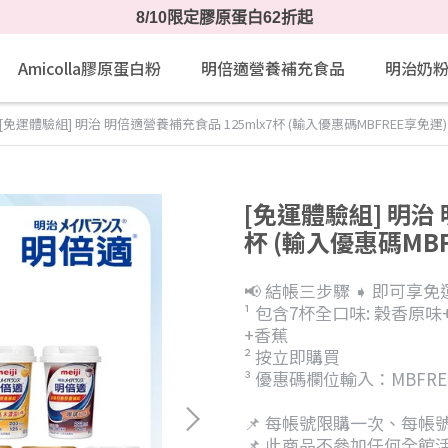
8/10限定膠原蛋白62折起
Amicolla膠原蛋白粉
明倍適營養補充食品
明治奶
[免運體驗組] 明治 明倍適營養補充食品 125mlx7杯 (輸入優惠碼MBFREE享免運)
[免運體驗組] 明治 
杯 (輸入優惠碼MB
📢 結帳三步驟 ➧ 即可
¹ 包含7杯全口味: 穀香原
+香蕉
² 按立即購買
³ 優惠碼欄位輸入：MBFRE
📌 每帳號限購一次、每帳
📌 此商品不參加任何全館