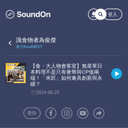
登入
識食物者為俊傑
食力foodNEXT
【食・大人物會客室】無菜單日
本料理不是只有奢華與CP值兩
端！「米匠」如何兼具創新與永
續？
2024-06-20
贊助