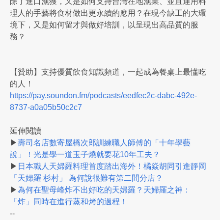
除了進口漁獲，又是如何支持台灣在地漁業、並且運用料
理人的手藝將食材做出更永續的應用？在現今缺工的大環
境下，又是如何留才與做好培訓，以呈現出高品質的服
務？
【贊助】支持優質飲食知識頻道，一起成為餐桌上最懂吃
的人！
https://pay.soundon.fm/podcasts/eedfec2c-dabc-492e-
8737-a0a05b50c2c7
延伸閱讀
▶
壽司名店數寄屋橋次郎訓練職人師傅的「十年學藝
說」！光是學一道玉子燒就要花10年工夫？
▶
日本職人天婦羅料理首度踏出海外！橘焱胡同引進靜岡
「天婦羅 杉村」 為何說很難有第二間分店？
▶
為何在聖母峰炸不出好吃的天婦羅？天婦羅之神：
「炸」同時在進行蒸和烤的過程！
--