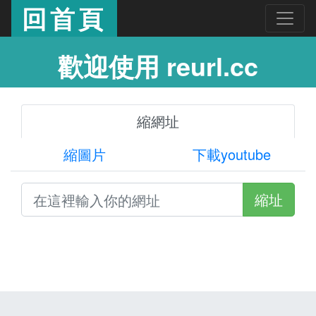
回首頁
歡迎使用 reurl.cc
縮網址
縮圖片
下載youtube
縮址