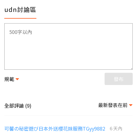
udn討論區
規範
發布
最新發表在前
全部評論 (
)
9
可馨の秘密遊び日本外送櫻花妹服務TGyy9882
6 天內