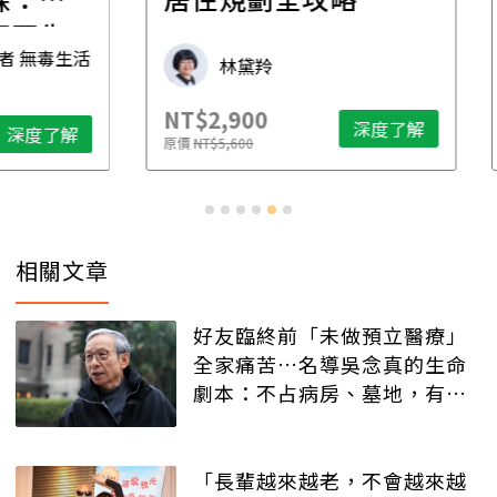
先
毒生活
林黛羚
NT$2,900
NT$
深度了解
了解
原價
NT$5,600
原價
N
相關文章
好友臨終前「未做預立醫療」
全家痛苦…名導吳念真的生命
劇本：不占病房、墓地，有人
記得就好
「長輩越來越老，不會越來越