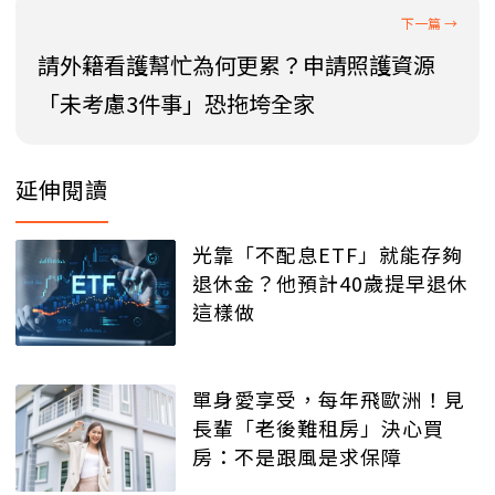
請外籍看護幫忙為何更累？申請照護資源
「未考慮3件事」恐拖垮全家
延伸閱讀
光靠「不配息ETF」就能存夠
退休金？他預計40歲提早退休
這樣做
單身愛享受，每年飛歐洲！見
長輩「老後難租房」決心買
房：不是跟風是求保障