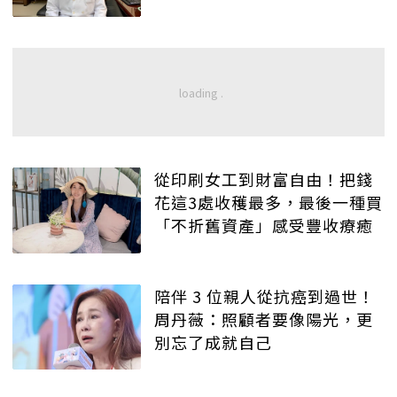
從印刷女工到財富自由！把錢
花這3處收穫最多，最後一種買
「不折舊資產」感受豐收療癒
陪伴 3 位親人從抗癌到過世！
周丹薇：照顧者要像陽光，更
別忘了成就自己