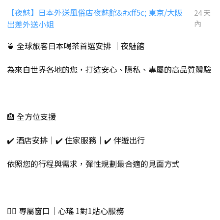
【夜魅】日本外送風俗店夜魅館&#xff5c; 東京/大阪
24 天
出差外送小姐
內
🍵 全球旅客日本喝茶首選安排 ｜夜魅館
為來自世界各地的您，打造安心、隱私、專屬的高品質體驗
🏨 全方位支援
✔️ 酒店安排｜✔️ 住家服務｜✔️ 伴遊出行
依照您的行程與需求，彈性規劃最合適的見面方式
💁‍♀️ 專屬窗口｜心瑤 1對1貼心服務