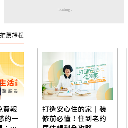
推薦課程
遺
報
打造安心住的家｜裝
財
一
修前必懂！住到老的
產
一
居住規劃全攻略