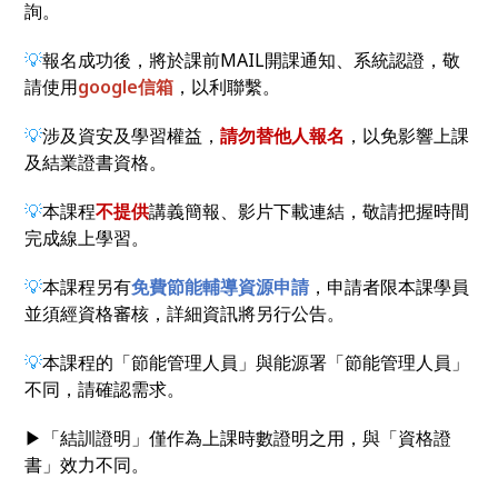
詢。
💡
報名成功後，將於課前MAIL開課通知、系統認證，敬
請使用
google
信箱
，以利聯繫。
💡
涉及資安及學習權益，
請勿替他人報名
，以免影響上課
及結業證書資格。
💡
本課程
不提供
講義簡報、影片下載連結，敬請把握時間
完成線上學習。
💡
本課程另有
免費節能輔導資源申請
，申請者限本課學員
並須經資格審核，詳細資訊將另行公告。
💡
本課程的「節能管理人員」與能源署「節能管理人員」
不同，請確認需求。
▶「結訓證明」僅作為上課時數證明之用，與「資格證
書」效力不同。