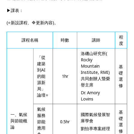
▶課表：
(⭐新設課程、🔷更新內容)。
程
課程名稱
時數
講師
度
洛磯山研究所(
「從
Rocky
建築
Mountain
基
到AI
Institute, RMI)
礎
的能
1hr
共同創辦人暨榮
選
源新
譽主席
修
局」
Dr. Amory
論壇
⭐
Lovins
氣候
基
一、氣候
國際氣候發展智
服務
礎
與節能概
庫學會
節能
0.5hr
選
論
應用
劉怡葶專案經理
修