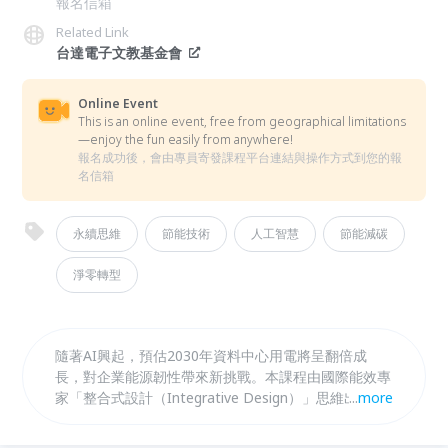
報名信箱
Related Link
台達電子文教基金會
Online Event
This is an online event, free from geographical limitations
—enjoy the fun easily from anywhere!
報名成功後，會由專員寄發課程平台連結與操作方式到您的報
名信箱
永續思維
節能技術
人工智慧
節能減碳
淨零轉型
隨著AI興起，預估2030年資料中心用電將呈翻倍成
長，對企業能源韌性帶來新挑戰。本課程由國際能效專
家「整合式設計（Integrative Design）」思維出發，
...
more
介紹最新的能源法規與溫室氣體自願減量制度，並涵蓋
節能技術基礎、能源管理系統規畫與建置，以及各場域