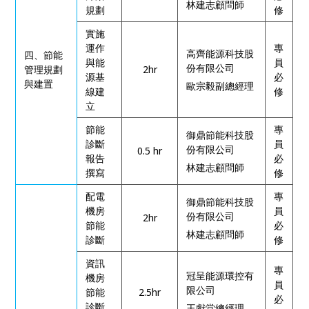
林建志顧問師
規劃
修
實施
運作
專
高齊能源科技股
四、節能
與能
員
份有限公司
管理規劃
2hr
源基
必
與建置
歐宗毅副總經理
線建
修
立
節能
專
御鼎節能科技股
診斷
員
份有限公司
0.5 hr
報告
必
林建志顧問師
撰寫
修
配電
專
御鼎節能科技股
機房
員
份有限公司
2hr
節能
必
林建志顧問師
診斷
修
資訊
專
冠呈能源環控有
機房
員
限公司
節能
2.5hr
必
診斷
王獻堂總經理