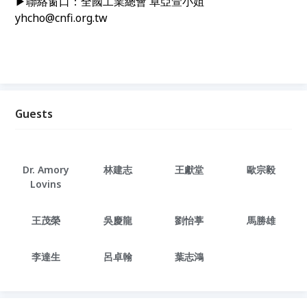
▶聯絡窗口：全國工業總會 卓亞萱小姐
yhcho@cnfi.org.tw
Guests
Dr. Amory
林建志
王獻堂
歐宗毅
Lovins
王茂榮
吳慶龍
劉怡葶
馬勝雄
李達生
呂卓翰
葉志鴻