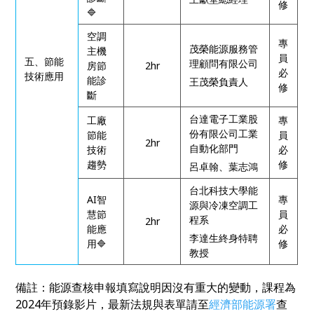
修
🔷
空調
專
茂榮能源服務管
主機
員
五、節能
理顧問有限公司
房節
2hr
必
技術應用
能診
王茂榮負責人
修
斷
台達電子工業股
工廠
專
份有限公司工業
節能
員
2hr
自動化部門
技術
必
趨勢
修
呂卓翰、葉志鴻
台北科技大學能
AI智
專
源與冷凍空調工
慧節
員
程系
2hr
能應
必
李達生終身特聘
用
🔷
修
教授
備註：能源查核申報填寫說明因沒有重大的變動，課程為
2024年預錄影片，最新法規與表單請至
經濟部能源署
查