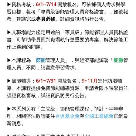
▶資格考核：
6/1~7/14
開放報名。可依據個人需求與學
習目標，報考「專員級節能管理人員資格證書」，如欲報
考，建議完成
專員必修
。詳細資訊將另行公告。
▶具職場能力鑑定用途的「專員級」節能管理人員資格證
書，可幫助學員回到職場執行更重要的專案、解決節能工
作上遇到的問題。
▶本課程為「
節能
管理人員」，與經濟部能源署「
能源
管
理人員」不同，請留意學習需求。
▶節能輔導：
6/1~7/31
開放報名，
9~11月
進行訪場輔
導，本課程提供免費節能輔導資源，申請者限本課學員並
須經資格審核，詳細資訊將另行公告。
▶本系列另有「主管級」節能管理課程，預計下半年辦
理，相關辦法敬請關注
台達基金會
與
全國工業總會
官網最
新消息。