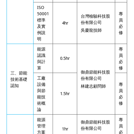
ISO
50001
專
台灣檢驗科技股
標準
員
份有限公司
4hr
及實
必
吳慶龍技師
例說
修
明
能源
專
認識
員
0.5hr
與計
必
算
修
御鼎節能科技股
三、節能
工廠
份有限公司
技術基礎
設備
專
認知
林建志顧問師
與節
員
1.5hr
能技
必
術概
修
論
能源
專
御鼎節能科技股
管理
員
份有限公司
1hr
方案
必