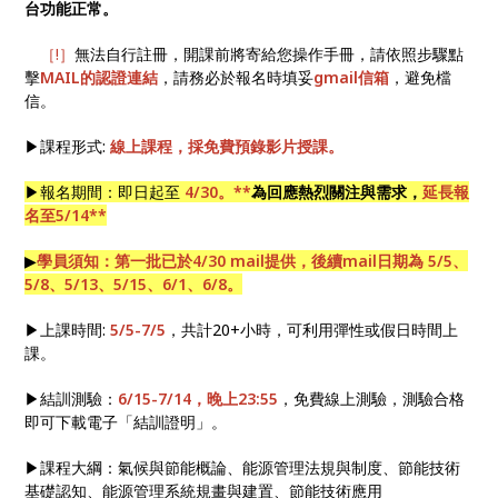
台功能正常。
［!］
無法自行註冊，開課前將寄給您操作手冊，請依照步驟點
擊
MAIL的認證連結
，請務必於報名時填妥
gmail信箱
，避免檔
信。
▶課程形式:
線上課程，採免費預錄影片授課。
▶報名期間：即日起至
4/30。**
為回應熱烈關注與需求，
延長報
名至5/14**
▶
學員須知：第一批已於4/30 mail提供，後續mail日期為 5/5、
5/8、5/13、5/15、6/1、6/8。
▶上課時間:
5/5-7/5
，共計20+小時，可利用彈性或假日時間上
課。
▶結訓測驗：
6/15-7/14，晚上23:55
，免費線上測驗，測驗合格
即可下載電子「結訓證明」。
▶課程大綱：氣候與節能概論、能源管理法規與制度、節能技術
基礎認知、能源管理系統規畫與建置、節能技術應用