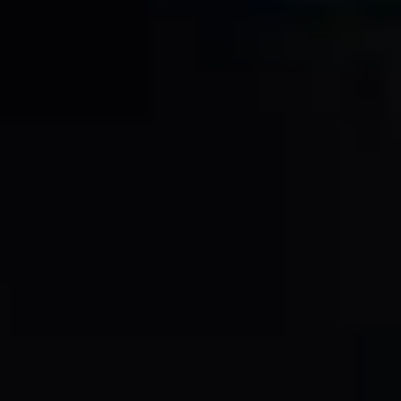
商業用途
政策
© 2022 Tochigi Prefecture Tourism & Local Products Association. All Rights Reserved.
Background image created by Tochigi Prefecture Tourism & Local Products Association
based on
GSI vector map (Geospatial Information Authority of Japan)
.