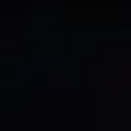
推薦行程
專題文章
計劃旅行
要做的事
必訪地點
旅行資訊
遊客嚮導中心
旅遊手冊
持證嚮導
探險嚮導
緊急相關資訊
尋找住宿設施