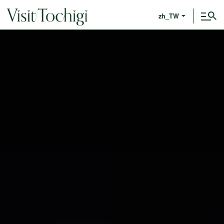
zh_TW
探索栃木
自然
歷史
文化
美食
影片
栃木的四季
春天
夏天
秋天
冬天
活動特輯