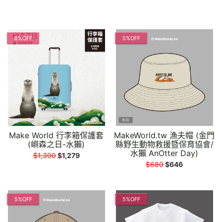
8%OFF
5%OFF
Make World 行李箱保護套
MakeWorld.tw 漁夫帽 (金門
(嶼森之日-水獺)
縣野生動物救援暨保育協會/
水獺 AnOtter Day)
$1,390
$1,279
$680
$646
5%OFF
5%OFF