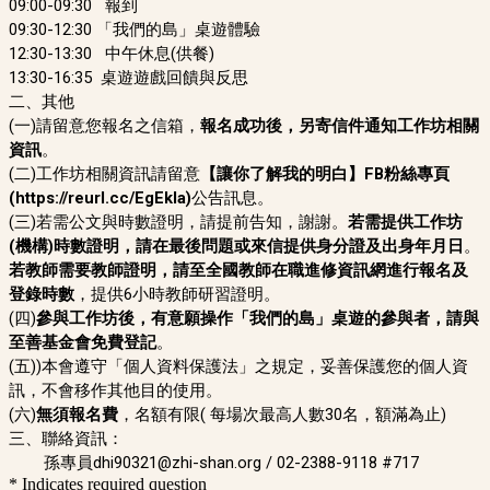
09:00-09:30 報到
09:30-12:30 「我們的島」桌遊體驗
12:30-13:30 中午休息(供餐)
13:30-
16:35
桌遊遊戲回饋與反思
二、其他
(一)請留意您報名之信箱，
報名成功後，另寄信件通知工作坊相關
資訊
。
(二)工作坊相關資訊請留意
【讓你了解我的明白】FB粉絲專頁
(https://reurl.cc/EgEkla)
公告訊息。
(三)
若需公文與時數證明，請提前告知，謝謝。
若需
提供工作坊
(機構)時數證明，請在最後問題或來信提供身分證及出身年月日
。
若教師需要教師證明，請至全國教師在職進修資訊網進行報名及
登錄時數
，提供6小時教師研習證明。
(四
)
參與工作坊後，
有意願操作「我們的島」桌遊的參與者，
請與
至善基金會免費登記
。
(五)
)本會遵守「個人資料保護法」之規定，妥善保護您的個人資
訊，不會移作其他目的使用。
(六)
無須報名費
，名額有限( 每場次最高人數30名，額滿為止)
三、
聯絡資訊：
孫專員dhi90321@zhi-shan.org / 02-2388-9118 #717
* Indicates required question