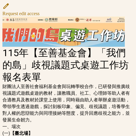
Request edit access
115年【至善基金會】「我們
的島」歧視議題式桌遊工作坊
報名表單
財團法人至善社會福利基金會與玩轉學校合作，已研發與推廣歧
視議題式遊戲桌遊的教材，讓教職員、社工、心理師等助人者有
合適教具及教材於課堂上使用，同時藉由助人者舉辦桌遊活動，
帶領學生透過遊戲，探討刻板印象、偏見、歧視議題，培養學生
對人權的思辯能力與同理接納等態度，提升回應歧視之能力，並
發展生命韌力。
一、場次
(一)
【臺北場】