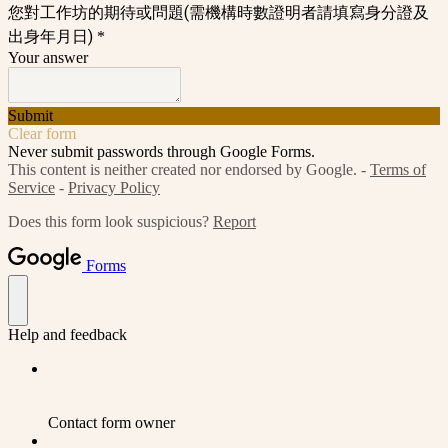
您對工作坊的期待或問題(需機構時數證明者請填寫身分證及
出身年月日)
*
Your answer
Submit
Clear form
Never submit passwords through Google Forms.
This content is neither created nor endorsed by Google. -
Terms of
Service
-
Privacy Policy
Does this form look suspicious?
Report
Forms
Help and feedback
Contact form owner